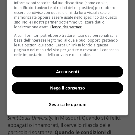
informazioni raccolte dal tuo dispositivo (come cookie,
identificatori univoci e altri dati del dispositivo) potrebbero
essere condivise con questi ultimi, da loro visualizzate e
memorizzate oppure essere usate nello specifico da questo
sito. Noi e i nostri partner potremmo utilizzare dati di
localizzazione esatti.
Elenco dei partner
.
Alcuni fornitori potrebbero trattare i tuoi dati personali sulla
base dell'interesse legittimo, al quale puoi opporti gestendo
le tue opzioni qui sotto. Cerca un link in fondo a questa
pagina o nel menu del sito per gestire o revocare il consenso
nelle impostazioni della privacy e dei cookie.
Acconsenti
Nega il consenso
Gestisci le opzioni
A dimostrarlo è uno studio americano condotto dalla
Saint Louis University
, in Missouri. Quando si è felici,
appagati o innamorati, il cervello rilascia delle
particolari sostanze.
Quando le condizioni di