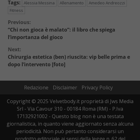
Tags:
Alessia Messina
Allenamento
Amedeo Andreozzi
Fitness
Continue
Previous:
“Chi non gioca è malato”: il libro che spiega
Reading
l’importanza del gioco
Next:
Chirurgia estetica (ben) riuscita: vip belle prima e
dopo l’intervento [foto]
Redazione
Disclaimer
Privacy Policy
Copyright © 2025 Velvetbody.it proprietà di Jws Media
Srl - Via Cavour 310 - 00184 Roma (RM) - P.Iva
17132921002 - Questo blog non è una testata
giornalistica, in quanto viene aggiornato senza alcuna
periodicità. Non può pertanto considerarsi un
prodotto editoriale ai sensi della legge n. 62 del