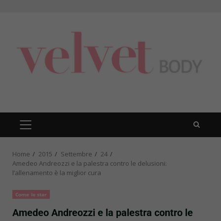
Skip
to
content
PRIMARY
MENU
Home
2015
Settembre
24
Amedeo Andreozzi e la palestra contro le delusioni:
l’allenamento è la miglior cura
Come le star
Amedeo Andreozzi e la palestra contro le