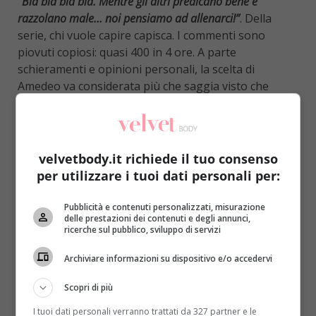
“Bla bla bla bla. Mentre gli altri predicano bene e
razzolano male… noi pensiamo ad allenarci!”
. Della
serie, chi vuole capire capisca. I commenti sono
piovuti copiosi: quasi 400 in 4 ore. A parte
schieramenti e opinioni personali, la scelta di
Amedeo va considerata più che saggia visto che
l’attività fisica rappresenta per il cervello il modo
migliore per superare stress e delusioni
(soprattutto quelle d’amore)
.
velvetbody.it richiede il tuo consenso
per utilizzare i tuoi dati personali per:
Pubblicità e contenuti personalizzati, misurazione
delle prestazioni dei contenuti e degli annunci,
ricerche sul pubblico, sviluppo di servizi
Archiviare informazioni su dispositivo e/o accedervi
Scopri di più
I tuoi dati personali verranno trattati da 327 partner e le