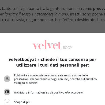
ca, tanto tra i vip quanto tra la gente comune, ha come
preocc
ler
lanciare il sasso e nascondere la mano
, infatti, sono poch
i casi, tuttavia, negare non sortisce l’effetto desiderato:
il c
nostante in alcuni casi ci sia ben poco da migliorare, basti p
vrebbe essere una simile ritrosia nei suoi confronti. Eppur
 visto che si sceglie quasi sempre la via del silenzio; anche q
velvetbody.it richiede il tuo consenso per
utilizzare i tuoi dati personali per:
Pubblicità e contenuti personalizzati, misurazione delle
prestazioni dei contenuti e degli annunci, ricerche sul pubblico,
sviluppo di servizi
Archiviare informazioni su dispositivo e/o accedervi
Scopri di più