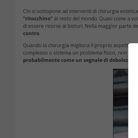
Chi si sottopone ad interventi di chirurgia esteti
“ritocchino”
al resto del mondo. Quasi come a vo
di essere ricorse al bisturi. Nella maggior parte de
contro
.
Quando la chirurgia migliora il proprio aspetto (no
complesso o sistema un problema fisico, non ci do
probabilmente come un segnale di debolezza
,