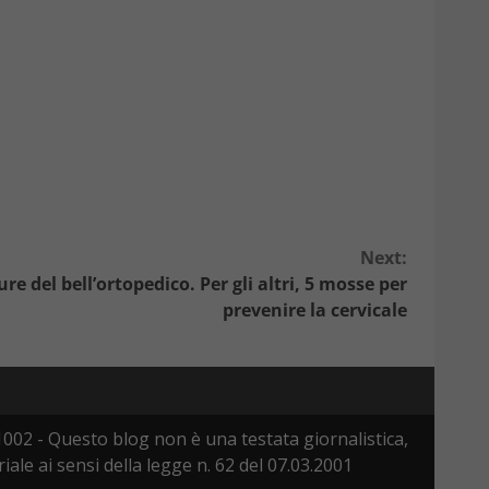
Next:
ure del bell’ortopedico. Per gli altri, 5 mosse per
prevenire la cervicale
002 - Questo blog non è una testata giornalistica,
le ai sensi della legge n. 62 del 07.03.2001