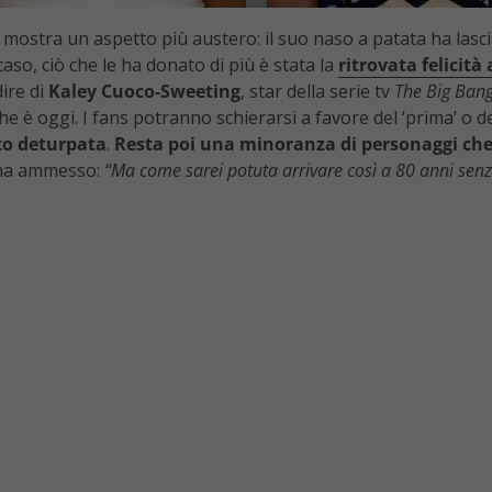
i mostra un aspetto più austero: il suo naso a patata ha lasci
aso, ciò che le ha donato di più è stata la
ritrovata felicit
dire di
Kaley Cuoco-Sweeting
, star della serie tv
The Big Ban
he è oggi. I fans potranno schierarsi a favore del ‘prima’ o 
rto deturpata
.
Resta poi una minoranza di personaggi che i
e ha ammesso:
“Ma come sarei potuta arrivare così a 80 anni senz