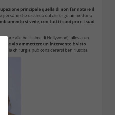
upazione principale quella di non far notare il
e le persone che uscendo dal chirurgo ammettono
ambiamento si vede, con tutti i suoi pro e i suoi
ensare alle bellissime di Hollywood), allevia un
e
dalle vip ammettere un intervento è visto
uando la chirurgia può considerarsi ben riuscita.