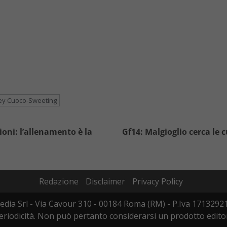
ey Cuoco-Sweeting
oni: l’allenamento è la
Gf14: Malgioglio cerca le c
Redazione
Disclaimer
Privacy Policy
edia Srl - Via Cavour 310 - 00184 Roma (RM) - P.Iva 17132921
iodicità. Non può pertanto considerarsi un prodotto editoria