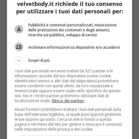
comunque di quanto si possa pensare
perché
velvetbody.it richiede il tuo consenso
sono tutte sostanze contenute nei prodotti più
per utilizzare i tuoi dati personali per:
comuni per pulire casa:
spray per i vetri, detersivi
per piatti, prodotti per pulire il wc, il forno
Pubblicità e contenuti personalizzati, misurazione
delle prestazioni dei contenuti e degli annunci,
oppure, l’aceto
. Incappare in questo problema può
ricerche sul pubblico, sviluppo di servizi
essere semplice: ad esempio mentre si pulisce lo
specchio del bagno con lo spray per i vetri, un po’ di
Archiviare informazioni su dispositivo e/o accedervi
gocce cadono sul lavandino, quindi ci si passa la
Scopri di più
candeggina. E il gioco è fatto.
Oppure ancora per
pulire la lavatrice e igienizzarla
si può utilizzare
I tuoi dati personali verranno trattati da 327 partner e le
informazioni raccolte dal tuo dispositivo (come cookie,
bicarbonato alla candeggina all’aceto. Magari non
identificatori univoci e altri dati del dispositivo) potrebbero
sapendolo, si decide di mescolare tutto e si finisce
essere condivise con questi ultimi, da loro visualizzate e
memorizzate oppure essere usate nello specifico da questo
per versare nel cestello aceto e candeggina, con il
sito. Noi e i nostri partner potremmo utilizzare dati di
risultato di sprigionare il pericoloso gas di cloro.
Ma
localizzazione esatti.
Elenco dei partner
.
anche, più banalmente, cade per terra l’aceto e
Alcuni fornitori potrebbero trattare i tuoi dati personali sulla
poi ci si passa sopra la candeggina per pulire
.
base dell'interesse legittimo, al quale puoi opporti gestendo
le tue opzioni qui sotto. Cerca un link in fondo a questa
pagina o nel menu del sito per gestire o revocare il consenso
Questi sono solo alcuni esempi, ma ce ne sono molti
nelle impostazioni della privacy e dei cookie.
altri e
stare attenti non è così semplice
. Ecco