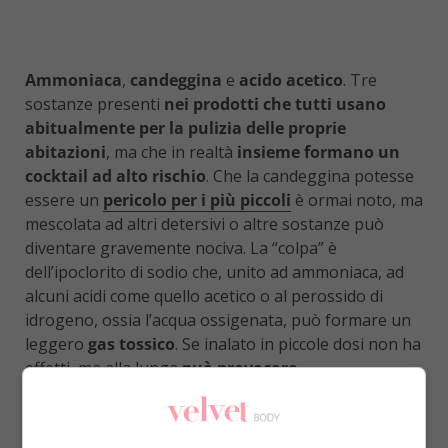
Ammoniaca
,
candeggina
e
acido acetico
. Tre
sostanze presenti
nei prodotti che tutti usano
abitualmente per la pulizia delle proprie
abitazioni
, ma che in realtà
insieme formano un
cocktail ad alto rischio
. Che la candeggina potesse
essere un
pericolo per i più piccoli
è ormai noto, ma
mescolata ad altri detersivi o altre sostanze può
diventare gravemente nociva. La “colpa” è
dell’ipoclorito di sodio che, unito ad ammoniaca, ad
alcuni acidi come quello acetico o al perossido di
idrogeno, ossia l’acqua ossigenata, può formare un
leggero
gas tossico
. Se inalato in piccole dosi non ha
effetti, ma alla lunga
può provocare
un’intossicazione
.
Il rischio è sotto il naso di chiunque ed
è molto più