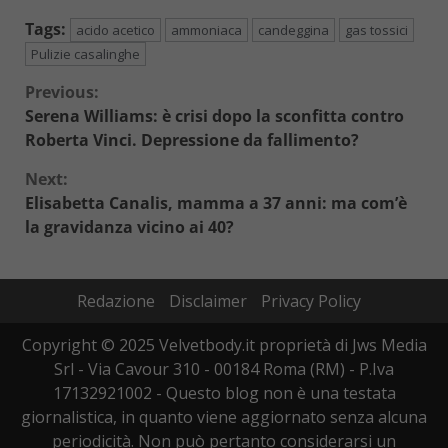
Tags:
acido acetico
ammoniaca
candeggina
gas tossici
Pulizie casalinghe
Continue
Previous:
Serena Williams: è crisi dopo la sconfitta contro
Reading
Roberta Vinci. Depressione da fallimento?
Next:
Elisabetta Canalis, mamma a 37 anni: ma com’è
la gravidanza vicino ai 40?
Redazione
Disclaimer
Privacy Policy
Copyright © 2025 Velvetbody.it proprietà di Jws Media
Srl - Via Cavour 310 - 00184 Roma (RM) - P.Iva
17132921002 - Questo blog non è una testata
giornalistica, in quanto viene aggiornato senza alcuna
periodicità. Non può pertanto considerarsi un