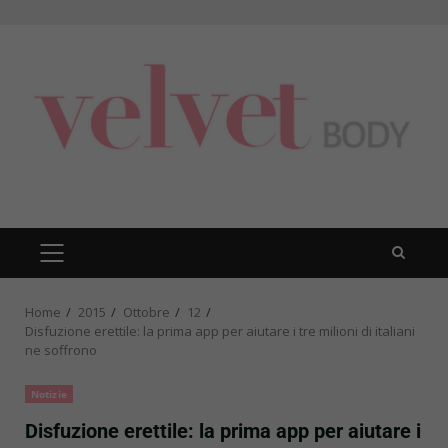
Skip
to
content
PRIMARY
MENU
Home
2015
Ottobre
12
Disfuzione erettile: la prima app per aiutare i tre milioni di italiani
ne soffrono
Notizie
Disfuzione erettile: la prima app per aiutare i