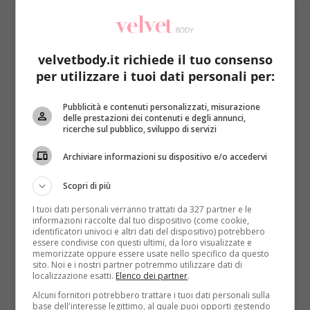
– Autovalutati
ed è stata una delle novità più
discusse
presentate all’88esimo Congresso
nazionale della Siu, la Società italiana di urologia
,
svoltosi a Riccione.
velvetbody.it richiede il tuo consenso
per utilizzare i tuoi dati personali per:
LEGGI ANCHE:
UN’ALGA PER CURARE LA
DISFUNZIONE ERETTILE
Pubblicità e contenuti personalizzati, misurazione
delle prestazioni dei contenuti e degli annunci,
Già scaricabile gratuitamente da Google Play e
ricerche sul pubblico, sviluppo di servizi
App Store o dal sito
www.siu.it
, è “
uno strumento per
Archiviare informazioni su dispositivo e/o accedervi
una valutazione ripetibile e affidabile, la più rispondente
possibile alle reali probabilità di malattia
“, come
Scopri di più
assicura il segretario generale della Siu,
Vincenzo
I tuoi dati personali verranno trattati da 327 partner e le
Mirone
. In più, offre
informazioni scientifiche
sulla
informazioni raccolte dal tuo dispositivo (come cookie,
disfuzione erettile,
le possibili cause e i farmaci per
identificatori univoci e altri dati del dispositivo) potrebbero
essere condivise con questi ultimi, da loro visualizzate e
curarla
. Ma non solo,
l’app elenca e localizza città
memorizzate oppure essere usate nello specifico da questo
per città i circa 300 centri pubblici italiani
sito. Noi e i nostri partner potremmo utilizzare dati di
localizzazione esatti.
Elenco dei partner
.
specializzati
ai quali rivolgersi per ricevere diagnosi
e terapie. I sei quesiti del test indagano sulla qualità
Alcuni fornitori potrebbero trattare i tuoi dati personali sulla
base dell'interesse legittimo, al quale puoi opporti gestendo