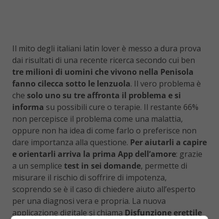
Il mito degli italiani latin lover è messo a dura prova
dai risultati di una recente ricerca secondo cui ben
tre milioni di uomini che vivono nella Penisola
fanno cilecca sotto le lenzuola
. Il vero problema è
che
solo uno su tre affronta il problema e si
informa
su possibili cure o terapie. Il restante 66%
non percepisce il problema come una malattia,
oppure non ha idea di come farlo o preferisce non
dare importanza alla questione.
Per aiutarli a capire
e orientarli arriva la prima App dell’amore
: grazie
a un semplice
test in sei domande
, permette di
misurare il rischio di soffrire di impotenza,
scoprendo se è il caso di chiedere aiuto all’esperto
per una diagnosi vera e propria. La nuova
applicazione digitale si chiama
Disfunzione erettile