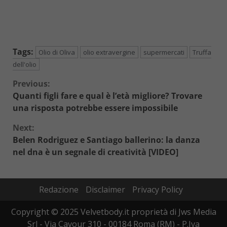
Tags:
Olio di Oliva
olio extravergine
supermercati
Truffa
dell'olio
Continue
Previous:
Quanti figli fare e qual è l’età migliore? Trovare
Reading
una risposta potrebbe essere impossibile
Next:
Belen Rodriguez e Santiago ballerino: la danza
nel dna è un segnale di creatività [VIDEO]
Redazione
Disclaimer
Privacy Policy
Copyright © 2025 Velvetbody.it proprietà di Jws Media
Srl - Via Cavour 310 - 00184 Roma (RM) - P.Iva