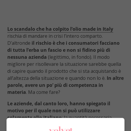
Lo scandalo che ha colpito l’olio made in Italy
rischia di mandare in crisi l’intero comparto.
D’altronde
il rischio è che i consumatori facciano
di tutta l’erba un fascio e non si fidino più di
nessuna azienda
(legittimo, in fondo). Il modo
migliore per risollevare la situazione sarebbe quella
di capire quando il prodotto che si sta acquistando è
all’altezza della situazione e quando non lo è.
In altre
parole, avere un po’ più di competenza in
materia
. Ma come fare?
Le aziende, dal canto loro, hanno spiegato il
motivo per il quale non si può utilizzare
solamente olio italiano
: la quantità necessaria
sarebbe di 900 mila tonnellate, mentre quella dello