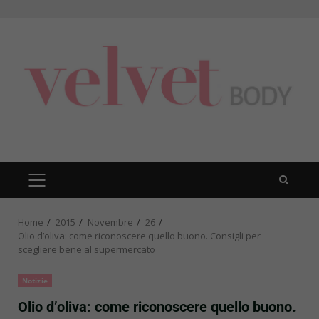
Skip
to
content
PRIMARY
MENU
Home
2015
Novembre
26
Olio d’oliva: come riconoscere quello buono. Consigli per
scegliere bene al supermercato
Notizie
Olio d’oliva: come riconoscere quello buono.