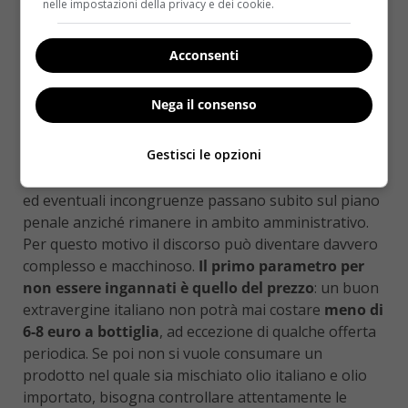
nelle impostazioni della privacy e dei cookie.
Acconsenti
Nega il consenso
Gestisci le opzioni
I controlli previsti in Italia sono molto più rigorosi
rispetto a quelli che avvengono negli altri Paesi
ed eventuali incongruenze passano subito sul piano
penale anziché rimanere in ambito amministrativo.
Per questo motivo il discorso può diventare davvero
complesso e macchinoso.
Il primo parametro per
non essere ingannati è quello del prezzo
: un buon
extravergine italiano non potrà mai costare
meno di
6-8 euro a bottiglia
, ad eccezione di qualche offerta
periodica. Se poi non si vuole consumare un
prodotto nel quale sia mischiato olio italiano e olio
importato, bisogna controllare attentamente le