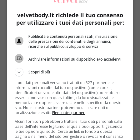
stivale arriva al massimo a 300 mila.
Le restanti 600
devono essere importate da altri Paesi
e il leader
velvetbody.it richiede il tuo consenso
del settore è senza dubbio la Spagna (da sola
per utilizzare i tuoi dati personali per:
rappresenta il 60 per cento della produzione
mondiale). Questo ovviamente non implica che non si
Pubblicità e contenuti personalizzati, misurazione
debba ottenere la dicitura di
‘extravergine’
anche con
delle prestazioni dei contenuti e degli annunci,
l’olio importato. Esso,
per essere tale, deve potersi
ricerche sul pubblico, sviluppo di servizi
definire ‘irreprensibile e perfetto’
, mentre quello
Archiviare informazioni su dispositivo e/o accedervi
vergine può presentare delle piccole imperfezioni.
Anche la cattiva conservazione può influire sul gusto,
Scopri di più
quindi
un olio può essere extravergine in origine
per poi venire declassato
.
I tuoi dati personali verranno trattati da 327 partner e le
informazioni raccolte dal tuo dispositivo (come cookie,
identificatori univoci e altri dati del dispositivo) potrebbero
essere condivise con questi ultimi, da loro visualizzate e
memorizzate oppure essere usate nello specifico da questo
sito. Noi e i nostri partner potremmo utilizzare dati di
localizzazione esatti.
Elenco dei partner
.
Alcuni fornitori potrebbero trattare i tuoi dati personali sulla
base dell'interesse legittimo, al quale puoi opporti gestendo
le tue opzioni qui sotto. Cerca un link in fondo a questa
pagina o nel menu del sito per gestire o revocare il consenso