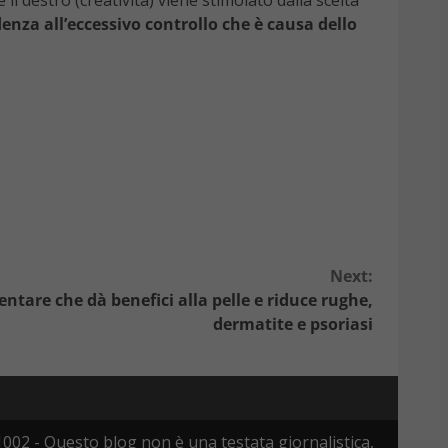
il destro (creatività) viene stimolato dalla scelta
nza all’eccessivo controllo che è causa dello
Next:
entare che dà benefici alla pelle e riduce rughe,
dermatite e psoriasi
002 - Questo blog non è una testata giornalistica,