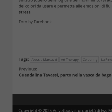
sinistro (quello della logica e del movimento) si at
dei colori da usare e permette alle emozioni di flu
stress
.
Foto by Facebook
Tags:
Alessia Marcuzzi
Art Therapy
Colouring
La Pine
Continue
Previous:
Guendalina Tavassi, parto nella vasca da bagno
Reading
Copyright © 2025 Velvetbody.it proprietà di Jws M