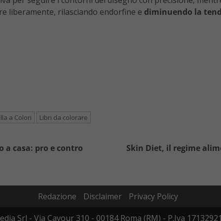
tiva per seguire i contorni del disegno con precisione, mentre 
ire liberamente, rilasciando endorfine e
diminuendo la tende
lla a Colori
Libri da colorare
 a casa: pro e contro
Skin Diet, il regime alim
Redazione
Disclaimer
Privacy Policy
edia Srl - Via Cavour 310 - 00184 Roma (RM) - P.Iva 17132921