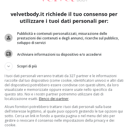
zzi
,
lo stress equivale a un compagno di viaggio
e non è d
velvetbody.it richiede il tuo consenso per
ropri obiettivi e a non mollare la presa,
a patto però che si 
utilizzare i tuoi dati personali per:
arcela.
Per combatterlo ognuno ha il suo metodo
e quello
fogo alla sua creatività
. Un’abitudine perfetta per scaricare 
Pubblicità e contenuti personalizzati, misurazione delle
a di illustrazioni da colorare per rilassarsi e lasciare che il
prestazioni dei contenuti e degli annunci, ricerche sul pubblico,
sviluppo di servizi
L SUP PADDLING TRA LE ONDE
Archiviare informazioni su dispositivo e/o accedervi
di aver conosciuto la cosidetta
Art Therapy
in Francia e Ing
Scopri di più
 veri antistress. “
Un gesto semplice che ti fa estraniare dal 
concreto dopo una giornata attaccati al mondo virtuale
“.
I color
I tuoi dati personali verranno trattati da 327 partner e le informazioni
 si rende conto: permettono di
esprimere le emozioni e gli 
raccolte dal tuo dispositivo (come cookie, identificatori univoci e altri dati
del dispositivo) potrebbero essere condivise con questi ultimi, da loro
are l’umore e di aiutare a contrastare emozioni negative come 
visualizzate e memorizzate oppure essere usate nello specifico da
questo sito. Noi e i nostri partner potremmo utilizzare dati di
localizzazione esatti.
Elenco dei partner
.
Alcuni fornitori potrebbero trattare i tuoi dati personali sulla base
dell'interesse legittimo, al quale puoi opporti gestendo le tue opzioni qui
sotto. Cerca un link in fondo a questa pagina o nel menu del sito per
gestire o revocare il consenso nelle impostazioni della privacy e dei
cookie.