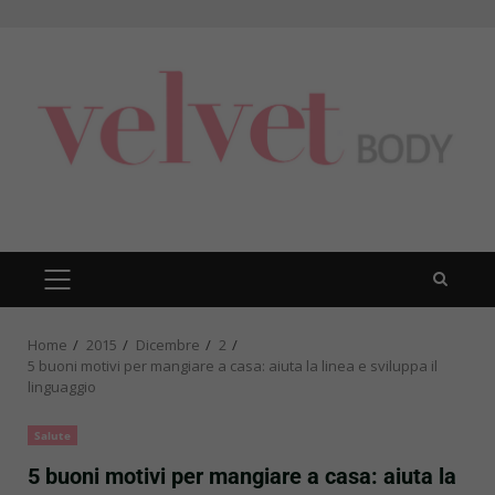
Skip
to
content
PRIMARY
MENU
Home
2015
Dicembre
2
5 buoni motivi per mangiare a casa: aiuta la linea e sviluppa il
linguaggio
Salute
5 buoni motivi per mangiare a casa: aiuta la