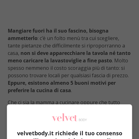
Mangiare fuori ha il suo fascino, bisogna
ammetterlo
: c’è un folto menù tra cui scegliere,
tante pietanze che difficilmente si riproporranno a
casa,
non si deve apparecchiare la tavola né tanto
meno caricare la lavastoviglie a fine pasto
. Molto
spesso nemmeno il costo scoraggia più di tanto: si
possono trovare locali per qualsiasi fascia di prezzo.
Eppure, esistono almeno 5 buoni motivi per
preferire la cucina di casa
.
Che ci sia la mamma a cucinare oppure che tutto
gravi sulle proprie spalle non fa differenza:
mangiare a casa porta vantaggi notevoli al
proprio stato di salute
. Lo aveva già dimostrato
uno studio svolto in Taiwan e Australia qualche
velvetbody.it richiede il tuo consenso