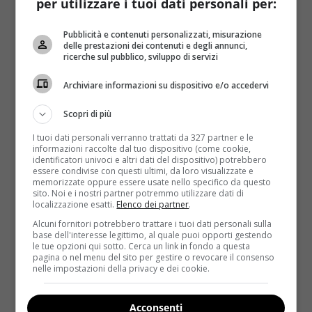
tempo fa:
chi resta a casa per almeno 5 sere a
per utilizzare i tuoi dati personali per:
settimane ha il 47 per cento di possibilità in più di
essere vivo dopo 10 anni
. E i vantaggi non finiscono
Pubblicità e contenuti personalizzati, misurazione
delle prestazioni dei contenuti e degli annunci,
qui, quindi bisogna come minimo rifletterci su in vista
ricerche sul pubblico, sviluppo di servizi
delle prossime festività natalizie.
La vigilia di
Natale, il 25 dicembre, Santo Stefano, il
Archiviare informazioni su dispositivo e/o accedervi
Capodanno e il primo dell’anno potrebbero essere
Scopri di più
visti sotto una luce più positiva del solito
.
I tuoi dati personali verranno trattati da 327 partner e le
Stile di vita sano
: la maggior parte dei cibi che
informazioni raccolte dal tuo dispositivo (come cookie,
identificatori univoci e altri dati del dispositivo) potrebbero
vengono serviti al ristorante contengono quantità
essere condivise con questi ultimi, da loro visualizzate e
elevate di grassi e calorie. Senza contare che,
in
memorizzate oppure essere usate nello specifico da questo
sito. Noi e i nostri partner potremmo utilizzare dati di
caso di allergie o intolleranze, è davvero difficile
localizzazione esatti.
Elenco dei partner
.
non trovare ingredienti deleteri al proprio
Alcuni fornitori potrebbero trattare i tuoi dati personali sulla
stomaco
. Tra panna, burro, frittura e salse varie,
base dell'interesse legittimo, al quale puoi opporti gestendo
le tue opzioni qui sotto. Cerca un link in fondo a questa
non si ha mai la certezza che quello che c’è nel
pagina o nel menu del sito per gestire o revocare il consenso
piatto sia davvero adatto al proprio organismo.
nelle impostazioni della privacy e dei cookie.
Ridurre le tentazioni
: la vastità di scelta a
disposizione rende davvero difficile optare per le
Acconsenti