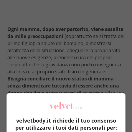
Ogni mamma, dopo aver partorito, viene assalita
da mille preoccupazioni
(soprattutto se si tratta del
primo figlio): la salute del bambino, dimostrarsi
all’altezza della situazione, adeguare la propria vita
alle nuove esigenze, prendersi cura del proprio
corpo affinché la gravidanza non porti conseguenze
alla linea e al proprio stato fisico in generale.
Bisogna conciliare il nuovo status di mamma
senza dimenticare tuttavia di essere anche una
donna che deve preoccuparsi di se stessa
oltre che
del bambino e della casa. Un’attività in particolare
riesce a conciliare tutte queste cose: camminare con
il passeggino. Due tra le mamme più belle e in forma
velvetbody.it richiede il tuo consenso
della tv italiana sembrano conoscere già i benefici di
per utilizzare i tuoi dati personali per:
questa attività. In giro tra le decorazioni natalizie,