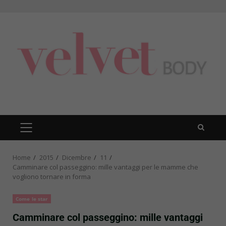
Skip
to
content
PRIMARY
MENU
Home
2015
Dicembre
11
Camminare col passeggino: mille vantaggi per le mamme che
vogliono tornare in forma
Come le star
Camminare col passeggino: mille vantaggi