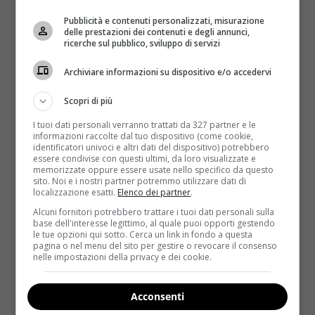
Maddalena Corvaglia ed
Elisabetta Canalis
ne
Pubblicità e contenuti personalizzati, misurazione
approfittano per chiacchierare, scattare foto e
delle prestazioni dei contenuti e degli annunci,
divertirsi
. In altre parole, riprendere la propria vita
ricerche sul pubblico, sviluppo di servizi
con la giusta serenità e allegria… ma sempre in
Archiviare informazioni su dispositivo e/o accedervi
compagnia dei propri bebè.
Mentre si porta il bebè a prendere un po’ d’aria e a
Scopri di più
conoscere il mondo circostante (attività da non
I tuoi dati personali verranno trattati da 327 partner e le
sottovalutare in quanto stimola l’apprendimento sin
informazioni raccolte dal tuo dispositivo (come cookie,
identificatori univoci e altri dati del dispositivo) potrebbero
dai primi mesi) si può approfittare per compiere
essere condivise con questi ultimi, da loro visualizzate e
alcuni gesti che faranno molto bene al proprio
memorizzate oppure essere usate nello specifico da questo
sito. Noi e i nostri partner potremmo utilizzare dati di
corpo
. Prima di tutto, si può
aumentare
localizzazione esatti.
Elenco dei partner
.
leggermente l’andatura
, facendo attenzione ad
Alcuni fornitori potrebbero trattare i tuoi dati personali sulla
articolare il movimento del piede fino in fondo: in
base dell'interesse legittimo, al quale puoi opporti gestendo
le tue opzioni qui sotto. Cerca un link in fondo a questa
questo modo la passeggiata diventerà quasi una
pagina o nel menu del sito per gestire o revocare il consenso
marcia e
darà immensi benefici all’apparato
nelle impostazioni della privacy e dei cookie.
cardiocircolatorio
.
Anche aumentare le falcate ha
i suoi vantaggi
: se si riescono a piegare entrambe le
Acconsenti
ginocchia si tonificheranno
sia i glutei che le cosce e