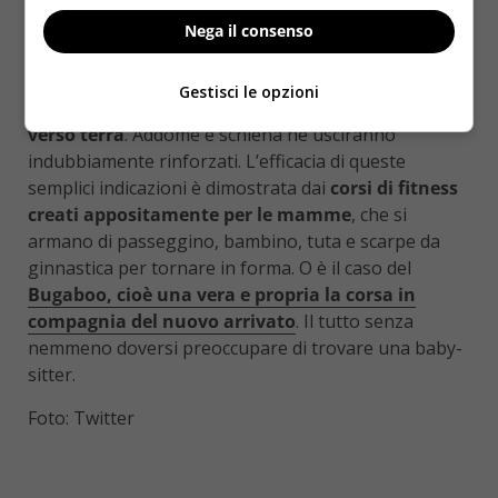
i polpacci
.
Nega il consenso
Infine, un esercizio da fare stando ferme:
stringendo
le mani sul passeggino e tenendo il busto fermo,
Gestisci le opzioni
si dovranno piegare le ginocchia per scendere giù
verso terra
. Addome e schiena ne usciranno
indubbiamente rinforzati. L’efficacia di queste
semplici indicazioni è dimostrata dai
corsi di fitness
creati appositamente per le mamme
, che si
armano di passeggino, bambino, tuta e scarpe da
ginnastica per tornare in forma. O è il caso del
Bugaboo, cioè una vera e propria la corsa in
compagnia del nuovo arrivato
. Il tutto senza
nemmeno doversi preoccupare di trovare una baby-
sitter.
Foto: Twitter