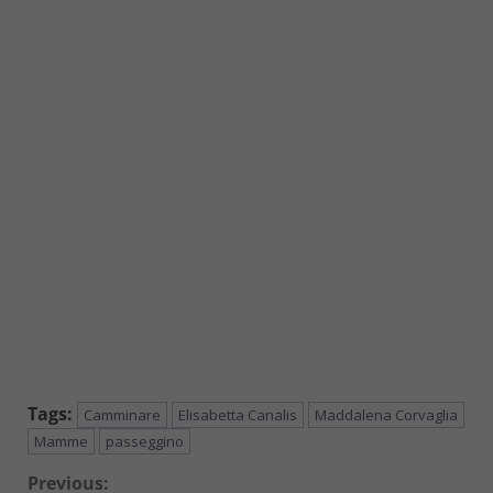
Tags:
Camminare
Elisabetta Canalis
Maddalena Corvaglia
Mamme
passeggino
Continue
Previous: