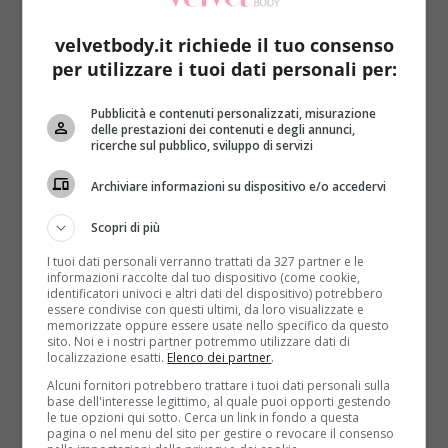
facilità in campagna. La scelta delle diverse piante
varia a secondo delle regioni
: alcune specie
velvetbody.it richiede il tuo consenso
vengono raccolte e consumate solo in alcune aree
per utilizzare i tuoi dati personali per:
geografiche, mentre altre sono utilizzate sul
territorio senza distinzioni. In ogni caso si tratta di
Pubblicità e contenuti personalizzati, misurazione
un’abitudine diffusa in tutta Italia
.
delle prestazioni dei contenuti e degli annunci,
ricerche sul pubblico, sviluppo di servizi
Chi però non ne ha mai fatto uso può scoprire
qualcosa in più proprio grazie a
Ritorno alle radici. Le
Archiviare informazioni su dispositivo e/o accedervi
piante spontanee per l’alimentazione e la salute
, scritto
Scopri di più
da
Sandro e Maurizio Di Massimo
(il primo è un
biologo, etnobotanico, studioso di piante alimentari,
I tuoi dati personali verranno trattati da 327 partner e le
informazioni raccolte dal tuo dispositivo (come cookie,
velenose e medicinali, mentre il secondo è un
identificatori univoci e altri dati del dispositivo) potrebbero
erborista specializzato in indirizzo spagirico e
essere condivise con questi ultimi, da loro visualizzate e
memorizzate oppure essere usate nello specifico da questo
ayurvedico). I due autori cercano di stimolare il
sito. Noi e i nostri partner potremmo utilizzare dati di
ritorno all’uso di queste piante selvatiche,
una
localizzazione esatti.
Elenco dei partner
.
grande risorsa per quanto riguarda la nutrizione,
Alcuni fornitori potrebbero trattare i tuoi dati personali sulla
ma anche per la cultura
, visto che sono
base dell'interesse legittimo, al quale puoi opporti gestendo
le tue opzioni qui sotto. Cerca un link in fondo a questa
fondamentali per il miglioramento della salute.
pagina o nel menu del sito per gestire o revocare il consenso