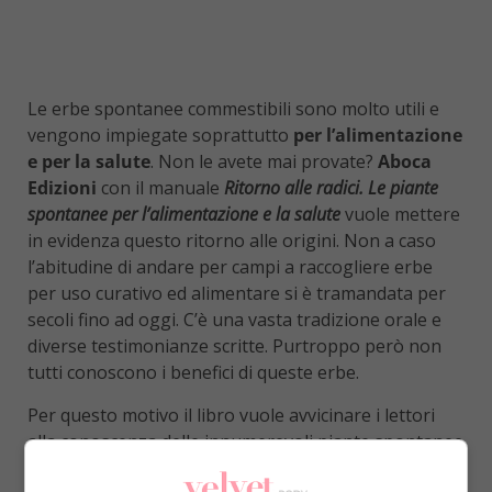
Le erbe spontanee commestibili sono molto utili e
vengono impiegate soprattutto
per l’alimentazione
e per la salute
. Non le avete mai provate?
Aboca
Edizioni
con il manuale
Ritorno alle radici. Le piante
spontanee per l’alimentazione e la salute
vuole mettere
in evidenza questo ritorno alle origini. Non a caso
l’abitudine di andare per campi a raccogliere erbe
per uso curativo ed alimentare si è tramandata per
secoli fino ad oggi. C’è una vasta tradizione orale e
diverse testimonianze scritte. Purtroppo però non
tutti conoscono i benefici di queste erbe.
Per questo motivo il libro vuole avvicinare i lettori
alla conoscenza delle innumerevoli piante spontanee
commestibili che si possono trovare con molta