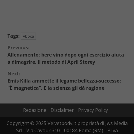
Tags:
Aboca
Continue
Previous:
Allenamento: bere vino dopo ogni esercizio aiuta
Reading
a dimagrire. Il metodo di April Storey
Next:
Emis Killa ammette il legame bellezza-successo:
“È magnetica”. E la scienza gli dà ragione
Redazione
Disclaimer
Privacy Policy
Copyright © 2025 Velvetbody.it proprietà di Jws Media
Srl - Via Cavour 310 - 00184 Roma (RM) - P.Iva