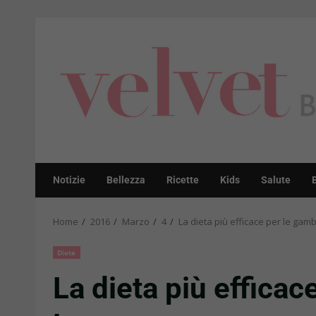
Skip
to
content
Notizie
Bellezza
Ricette
Kids
Salute
Home
2016
Marzo
4
La dieta più efficace per le gam
Diete
La dieta più effica