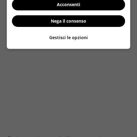
farmaci potrebbe rendere la cura efficace, veloce
Acconsenti
e decisamente meno invasiva
rispetto a quelle
tradizionali.
Nega il consenso
LEGGI ANCHE:
TUMORE AL SENO: I NOVE CIBI CHE
AIUTANO A PREVENIRLO
Gestisci le opzioni