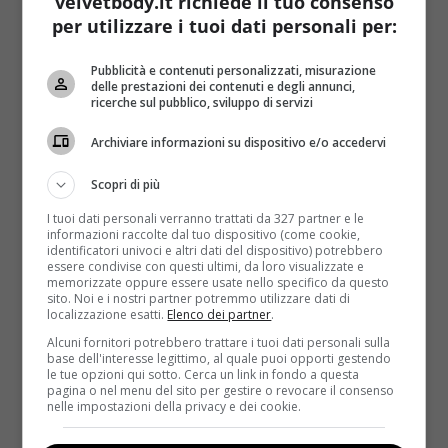
velvetbody.it richiede il tuo consenso
il cancro al seno). 66 donne malate di tumore hanno
per utilizzare i tuoi dati personali per:
assunto questa speciale miscela e
i risultati
raggiunti sono stati definiti addirittura
Pubblicità e contenuti personalizzati, misurazione
‘sbalorditivi’
. Oltre un quarto delle pazienti, infatti,
delle prestazioni dei contenuti e degli annunci,
ha visto diminuire drasticamente le dimensioni del
ricerche sul pubblico, sviluppo di servizi
proprio tumore
(nel 17 per cento dei casi era più
Archiviare informazioni su dispositivo e/o accedervi
piccolo di 5 millimetri)
o anche sparire del tutto
(nell’11 per cento dei casi) in un arco di tempo
Scopri di più
estremamente ristretto: solo 11 giorni
.
I tuoi dati personali verranno trattati da 327 partner e le
Le speranze degli scienziati si sono levate
informazioni raccolte dal tuo dispositivo (come cookie,
identificatori univoci e altri dati del dispositivo) potrebbero
immediatamente, visto che
tale cura potrebbe non
essere condivise con questi ultimi, da loro visualizzate e
rendere più necessari l’intervento o la
memorizzate oppure essere usate nello specifico da questo
sito. Noi e i nostri partner potremmo utilizzare dati di
chemioterapia
, con estremo sollievo per le malate. Il
localizzazione esatti.
Elenco dei partner
.
tumore preso in esame è
un tipo particolarmente
Alcuni fornitori potrebbero trattare i tuoi dati personali sulla
aggressivo: Her2 positivo
(da definizione, si tratta di
base dell'interesse legittimo, al quale puoi opporti gestendo
le tue opzioni qui sotto. Cerca un link in fondo a questa
quelli che ‘presentano molti recettori di tipo 2 del
pagina o nel menu del sito per gestire o revocare il consenso
fattore di crescita epidermico umano’). Sebbene la
nelle impostazioni della privacy e dei cookie.
percentuale di guarigione sia molto alta,
il mix di