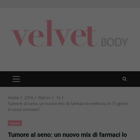
Skip
to
content
PRIMARY
MENU
Home
2016
Marzo
13
Tumore al seno: un nuovo mix di farmaci lo mette ko in 11 giorni.
In cosa consiste?
Salute
Tumore al seno: un nuovo mix di farmaci lo