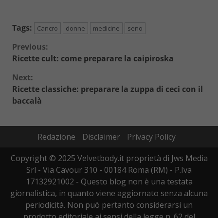
Tags:
Cancro
donne
medicine
seno
Continue
Previous:
Ricette cult: come preparare la caipiroska
Reading
Next:
Ricette classiche: preparare la zuppa di ceci con il
baccalà
Redazione
Disclaimer
Privacy Policy
Copyright © 2025 Velvetbody.it proprietà di Jws Media
Srl - Via Cavour 310 - 00184 Roma (RM) - P.Iva
17132921002 - Questo blog non è una testata
giornalistica, in quanto viene aggiornato senza alcuna
periodicità. Non può pertanto considerarsi un
prodotto editoriale ai sensi della legge n. 62 del