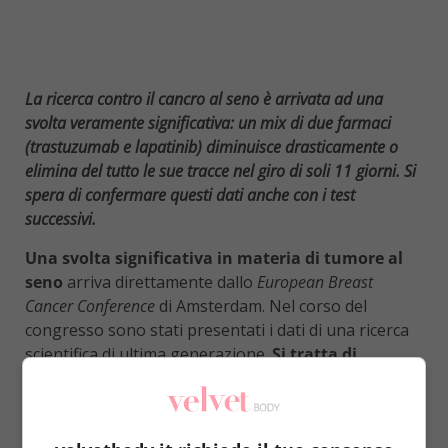
La ricerca contro il cancro al seno è arrivata ad una
svolta veramente significativa: un mix di due farmaci
(trastuzumab e lapatinib) diminuisce drasticamente o
elimina del tutto le sue tracce nel giro di soli 11 giorni. Si
spera di confermare questi dati anche con i test
successivi.
Una svolta significativa in materia di tumore al
seno
arriva direttamente dallo
European Breast
Cancer Conference
di Amsterdam. Nel corso del
congresso sono stati presentati i dati di una ricerca
scientifica di ultima generazione.
Si tratta di
mischiare due medicinali in dosi particolari, il
trastuzumab e e il lapatinib
(entrambi già utilizzati
singolarmente per le terapie farmacologiche contro