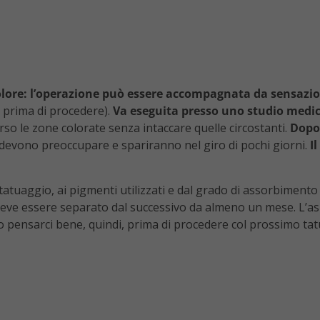
dolore: l’operazione può essere accompagnata da sensazio
a prima di procedere).
Va eseguita presso uno studio medi
verso le zone colorate senza intaccare quelle circostanti.
Dopo 
 devono preoccupare e spariranno nel giro di pochi giorni.
I
tatuaggio, ai pigmenti utilizzati e dal grado di assorbimento
eve essere separato dal successivo da almeno un mese. L’aspe
io pensarci bene, quindi, prima di procedere col prossimo t