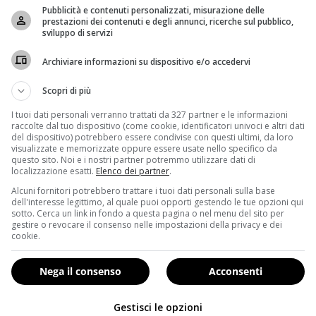
Pubblicità e contenuti personalizzati, misurazione delle
prestazioni dei contenuti e degli annunci, ricerche sul pubblico,
 la showgirl sta cancellando il tatuaggio che aveva fatto insieme
sviluppo di servizi
Archiviare informazioni su dispositivo e/o accedervi
no avevano sancito il loro amore facendosi lo stesso tat
eliminare l’icona dalla propria pelle
vista la fine del matr
Scopri di più
nascondere i sentimenti sotto il letto, io non mi sono mai nascos
I tuoi dati personali verranno trattati da 327 partner e le informazioni
di rimuovere il dolore della perdita di un essere umano
, non cerco
raccolte dal tuo dispositivo (come cookie, identificatori univoci e altri dati
del dispositivo) potrebbero essere condivise con questi ultimi, da loro
visualizzate e memorizzate oppure essere usate nello specifico da
questo sito. Noi e i nostri partner potremmo utilizzare dati di
e di gusti:
“Non esiste un laser per rimuovere il dolore o la fel
localizzazione esatti.
Elenco dei partner
.
a simile decisione, che la impegneranno per diverse sedu
Alcuni fornitori potrebbero trattare i tuoi dati personali sulla base
 alla portata di tutti, tuttavia
bisogna essere consapevoli di
dell'interesse legittimo, al quale puoi opporti gestendo le tue opzioni qui
sotto. Cerca un link in fondo a questa pagina o nel menu del sito per
GIO: 10 COSE DA SAPERE)
.
gestire o revocare il consenso nelle impostazioni della privacy e dei
cookie.
Nega il consenso
Acconsenti
Gestisci le opzioni