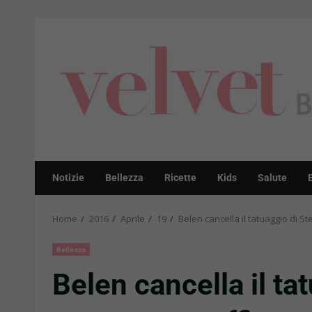
Skip
to
content
Notizie
Bellezza
Ricette
Kids
Salute
Home
2016
Aprile
19
Belen cancella il tatuaggio di S
Bellezza
Belen cancella il ta