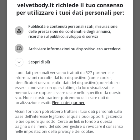
più semplice e velocissima
, che richiede soltanto
velvetbody.it richiede il tuo consenso
tre ingredienti
: successo e golosità garantite!
per utilizzare i tuoi dati personali per:
Ma torniamo a noi e passiamo al necessario per i
Pubblicità e contenuti personalizzati, misurazione
biscotti farciti:
delle prestazioni dei contenuti e degli annunci,
ricerche sul pubblico, sviluppo di servizi
130 g di farina
Archiviare informazioni su dispositivo e/o accedervi
90 g di burro
Scopri di più
70 g di fecola di patate
I tuoi dati personali verranno trattati da 327 partner e le
50 g di zucchero
informazioni raccolte dal tuo dispositivo (come cookie,
identificatori univoci e altri dati del dispositivo) potrebbero
2 tuorli d’uovo
essere condivise con questi ultimi, da loro visualizzate e
memorizzate oppure essere usate nello specifico da questo
poco zucchero a velo
sito. Noi e i nostri partner potremmo utilizzare dati di
localizzazione esatti.
Elenco dei partner
.
150 g di Nutella
Alcuni fornitori potrebbero trattare i tuoi dati personali sulla
base dell'interesse legittimo, al quale puoi opporti gestendo
Procedimento:
le tue opzioni qui sotto. Cerca un link in fondo a questa
pagina o nel menu del sito per gestire o revocare il consenso
nelle impostazioni della privacy e dei cookie.
In una ciotola mescolate insieme
burro
(a