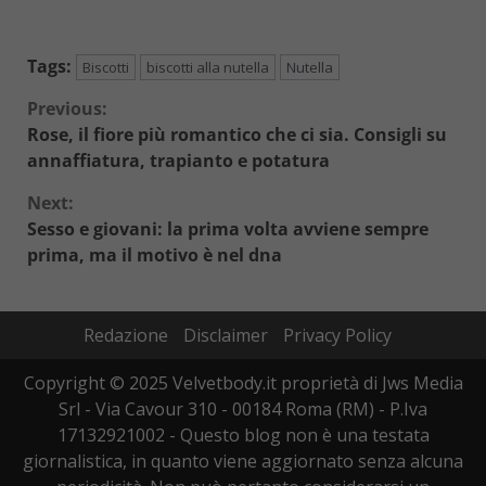
Tags:
Biscotti
biscotti alla nutella
Nutella
Continue
Previous:
Rose, il fiore più romantico che ci sia. Consigli su
Reading
annaffiatura, trapianto e potatura
Next:
Sesso e giovani: la prima volta avviene sempre
prima, ma il motivo è nel dna
Redazione
Disclaimer
Privacy Policy
Copyright © 2025 Velvetbody.it proprietà di Jws Media
Srl - Via Cavour 310 - 00184 Roma (RM) - P.Iva
17132921002 - Questo blog non è una testata
giornalistica, in quanto viene aggiornato senza alcuna