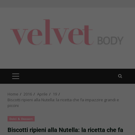
Skip
to
content
PRIMARY
MENU
Home
2016
Aprile
19
Biscotti ripieni alla Nutella: la ricetta che fa impazzire grandi e
piccini
Dolci & Dessert
Biscotti ripieni alla Nutella: la ricetta che fa