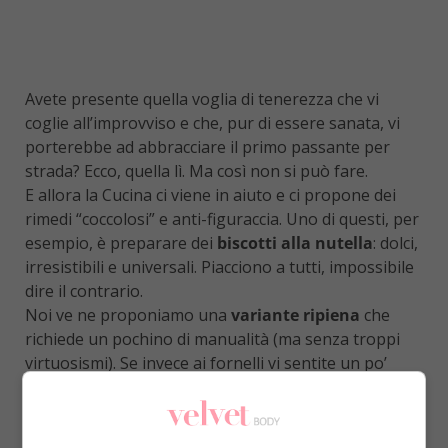
Avete presente quella voglia di tenerezza che vi
coglie all’improvviso e che, pur di essere sanata, vi
porterebbe ad abbracciare il primo passante per
strada? Ecco, quella lì. Ma così non si può fare.
E allora la Cucina ci viene in aiuto e ci propone dei
rimedi “coccolosi” e anti-figuraccia. Uno di questi, per
esempio, è preparare dei
biscotti alla nutella
: dolci,
irresistibili e universali. Piacciono a tutti, impossibile
dire il contrario.
Noi ve ne proponiamo una
variante ripiena
che
richiede un pochino di manualità (ma senza troppi
virtuosismi). Se invece ai fornelli vi sentite un po’
come Bridget Jones durante i suoi appuntamenti
amorosi, ma comunque non volete rinunciare al
brivido del tentativo, potete provare una
variante