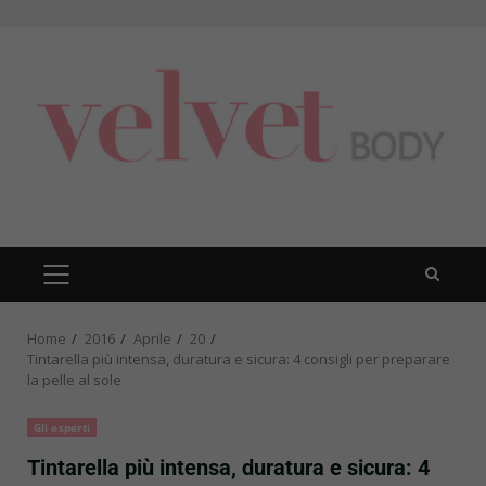
Skip
to
content
PRIMARY
MENU
Home
2016
Aprile
20
Tintarella più intensa, duratura e sicura: 4 consigli per preparare
la pelle al sole
Gli esperti
Tintarella più intensa, duratura e sicura: 4