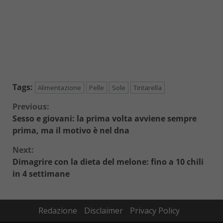
Tags:
Alimentazione
Pelle
Sole
Tintarella
Continue
Previous:
Sesso e giovani: la prima volta avviene sempre
Reading
prima, ma il motivo è nel dna
Next:
Dimagrire con la dieta del melone: fino a 10 chili
in 4 settimane
Redazione
Disclaimer
Privacy Policy