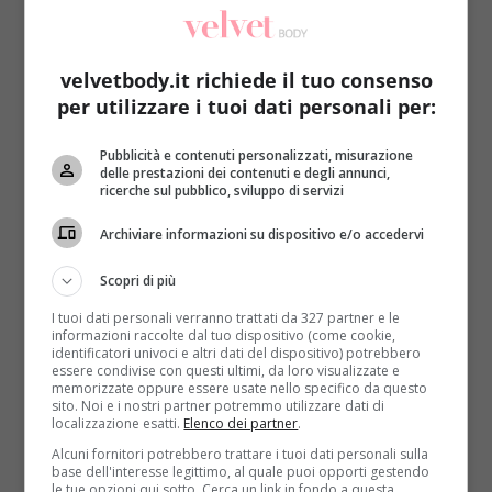
andrà assolutamente buttata (la loro efficacia si
esaurisce nel giro di 12-16 mesi)
.
Di sicuro vanno evitate le maratone al sole:
velvetbody.it richiede il tuo consenso
un’abbronzatura sana si conquista dopo diverse
per utilizzare i tuoi dati personali per:
esposizioni, proteggendo l’epidermide dai raggi
più dannosi
. Dalle 12 alle 16 è necessario
Pubblicità e contenuti personalizzati, misurazione
delle prestazioni dei contenuti e degli annunci,
aumentare le precauzioni e limitare lo
ricerche sul pubblico, sviluppo di servizi
stazionamento in stile ‘lucertola’.
Attenzione poi
all’acqua, che addirittura amplifica l’effetto del
Archiviare informazioni su dispositivo e/o accedervi
sole, e alle giornata nuvolose, che richiedono le
stesse attenzioni di quelle soleggiate.
Girarsi e
Scopri di più
rigirarsi sul lettino ogni 5 minuti non serve: meglio
I tuoi dati personali verranno trattati da 327 partner e le
ogni 20, per ottenere un colorito uniforme su tutto il
informazioni raccolte dal tuo dispositivo (come cookie,
identificatori univoci e altri dati del dispositivo) potrebbero
corpo
(LEGGI ANCHE: ABBRONZATURA A MACCHIE,
essere condivise con questi ultimi, da loro visualizzate e
QUALI SONO LE CAUSE E I RIMEDI MIGLIORI)
.
Dalla
memorizzate oppure essere usate nello specifico da questo
sito. Noi e i nostri partner potremmo utilizzare dati di
tavola, infine, provengono 4 consigli per ottenere
localizzazione esatti.
Elenco dei partner
.
una tintarella più veloce, duratura e
Alcuni fornitori potrebbero trattare i tuoi dati personali sulla
assolutamente sana:
base dell'interesse legittimo, al quale puoi opporti gestendo
le tue opzioni qui sotto. Cerca un link in fondo a questa