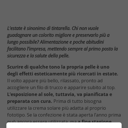
L’estate è sinonimo di tintarella. Chi non vuole
guadagnare un colorito migliore e preservarlo più a
lungo possibile? Alimentazione e poche abitudini
facilitano l’impresa, mettendo sempre al primo posto la
sicurezza e la salute della pelle.
Scurire di qualche tono la propria pelle è uno
degli effetti esteticamente più ricercati in estate.
Il volto appare più bello, rilassato, pronto ad
accogliere un filo di trucco e apparire subito al top.
L’esposizione al sole, tuttavia, va pianificata e
preparata con cura.
Prima di tutto bisogna
utilizzare la crema solare più adatta al proprio
fototipo. Se la confezione è stata aperta l’anno prima
può ancora essere utilizzata, ma
a fine stagione