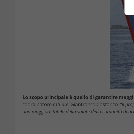
Lo scopo principale è quello di garantire maggi
coordinatore di
‘Care’
Gianfranco Costanzo:
“Il pr
una maggiore tutela della salute della comunità di ac