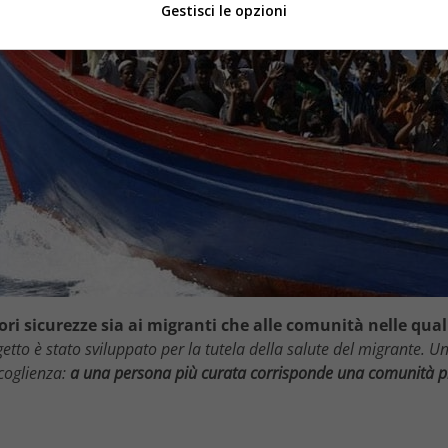
Gestisci le opzioni
ori sicurezze sia ai migranti che alle comunità nelle qua
ogetto è stato sviluppato per la tutela della salute del migrante. 
coglienza:
a una persona più curata corrisponde una comunità p