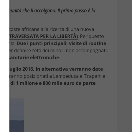
lle comunità che li accolgono. Il primo passo è la
lle coste africane alla ricerca di una nuova
UNA TRAVERSATA PER LA LIBERTÀ)
. Per questo
lovenia.
Due i punti principali: visite di routine
(sia per definire l’età dei minori non accompagnati,
sere sanitarie elettroniche
.
e da luglio 2016. In alternativa verranno date
one verranno posizionati a Lampedusa e Trapani e
ento di 1 milione e 800 mila euro da parte