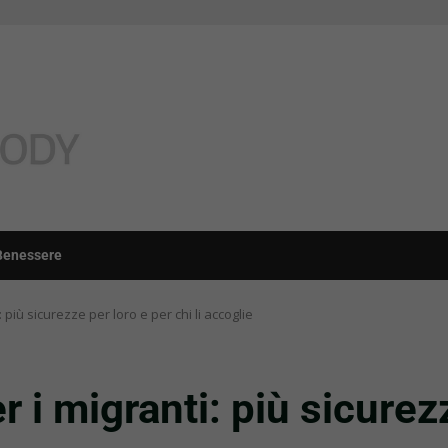
Benessere
 più sicurezze per loro e per chi li accoglie
r i migranti: più sicurez