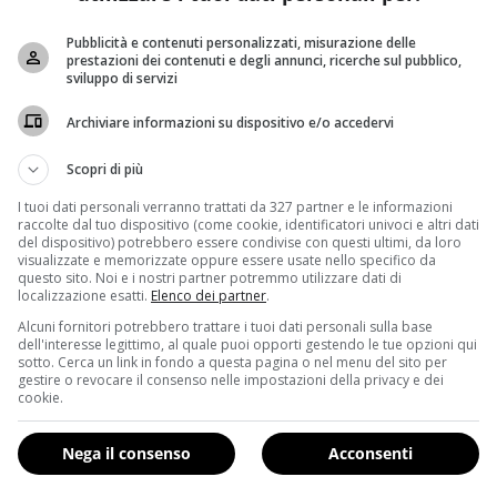
uale intende assicurare maggiori tutele alla salute dei migranti e a
Pubblicità e contenuti personalizzati, misurazione delle
prestazioni dei contenuti e degli annunci, ricerche sul pubblico,
 2016.
sviluppo di servizi
ei principali punti d’approdo per i migranti
che partono da
Archiviare informazioni su dispositivo e/o accedervi
NE SIRIANO NUOTA PER 7 ORE E RAGGIUNGE LA GRECIA: 
ggiato il progetto
‘Care’
insieme a Grecia, Malta, Croazia e S
Scopri di più
e saranno in grado di offrire servizi il più completi possibili 
I tuoi dati personali verranno trattati da 327 partner e le informazioni
orare lo stato di salute dei migranti)
e la creazione di tes
raccolte dal tuo dispositivo (come cookie, identificatori univoci e altri dati
del dispositivo) potrebbero essere condivise con questi ultimi, da loro
aranno distribuite subito dopo l’arrivo in Italia, a partir
visualizzate e memorizzate oppure essere usate nello specifico da
questo sito. Noi e i nostri partner potremmo utilizzare dati di
i dati sanitari dei singoli migranti
. I punti di distribuzi
localizzazione esatti.
Elenco dei partner
.
overtà
(Inmp) ad occuparsene.
Il progetto vede il finanziam
Alcuni fornitori potrebbero trattare i tuoi dati personali sulla base
ito annunciato con orgoglio l’adesione dell’Italia.
dell'interesse legittimo, al quale puoi opporti gestendo le tue opzioni qui
sotto. Cerca un link in fondo a questa pagina o nel menu del sito per
gestire o revocare il consenso nelle impostazioni della privacy e dei
cookie.
Nega il consenso
Acconsenti