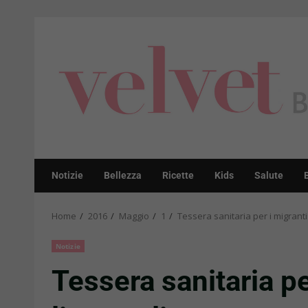
Skip
to
content
Notizie
Bellezza
Ricette
Kids
Salute
Home
2016
Maggio
1
Tessera sanitaria per i migranti:
Notizie
Tessera sanitaria pe