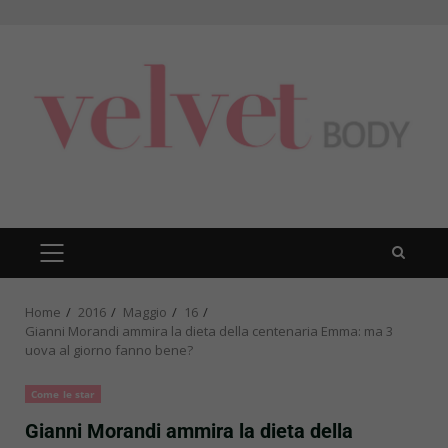
Skip
to
content
PRIMARY
MENU
Home
2016
Maggio
16
Gianni Morandi ammira la dieta della centenaria Emma: ma 3
uova al giorno fanno bene?
Come le star
Gianni Morandi ammira la dieta della