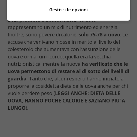
rendono davvero fondamentali per un’alimentazione
Gestisci le opzioni
equilibrata.
Ricche di ferro, zinco, vitamina A, D, E,
B12, proteine e amminoacid
i, le uova
rappresentano un mix di nutrimento ed energia.
Inoltre, sono povere di calorie:
solo 75-78 a uovo
. Le
accuse che venivano mosse in merito al livello del
colesterolo che aumentava con l’assunzione delle
uova è ormai un ricordo, quella era la vecchia
nutrizionistica, mentre la nuova
ha verificato che le
uova permettono di restare al di sotto dei livelli di
guardia
. Tanto che, alcuni esperti hanno iniziato a
proporre la cosiddetta dieta delle uova anche per chi
vuole perdere peso (
LEGGI ANCHE: DIETA DELLE
UOVA, HANNO POCHE CALORIE E SAZIANO PIU’ A
LUNGO
).