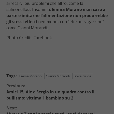
arrecarvi più problemi che altro, come la
salmonellosi. Insomma,
Emma Morano è un caso a
parte e imitarne l’alimentazione non produrrebbe
gli stessi effetti
nemmeno a un “eterno ragazzino”
come Gianni Morandi.
Photo Credits Facebook
Tags:
Emma Morano
Gianni Morandi
uova crude
Continue
Previous:
Amici 15, Ale e Sergio in un quadro contro il
Reading
bullismo: vittima 1 bambino su 2
Next:
Muore a 7 anni e regala tutti i suoi risparmi