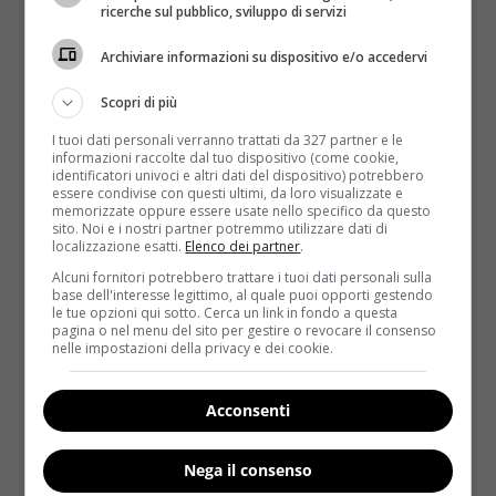
ricerche sul pubblico, sviluppo di servizi
Archiviare informazioni su dispositivo e/o accedervi
Scopri di più
I tuoi dati personali verranno trattati da 327 partner e le
informazioni raccolte dal tuo dispositivo (come cookie,
identificatori univoci e altri dati del dispositivo) potrebbero
essere condivise con questi ultimi, da loro visualizzate e
memorizzate oppure essere usate nello specifico da questo
sito. Noi e i nostri partner potremmo utilizzare dati di
localizzazione esatti.
Elenco dei partner
.
Alcuni fornitori potrebbero trattare i tuoi dati personali sulla
base dell'interesse legittimo, al quale puoi opporti gestendo
le tue opzioni qui sotto. Cerca un link in fondo a questa
pagina o nel menu del sito per gestire o revocare il consenso
nelle impostazioni della privacy e dei cookie.
Acconsenti
È anche vero che
studi più recenti hanno
Nega il consenso
evidenziato invece tutti i pregi delle uova
, che le