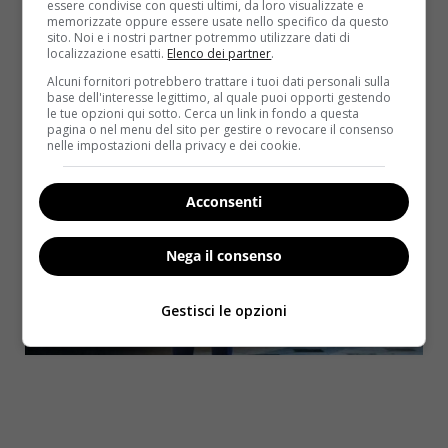
vittima, mentre il 63,3 per cento ha ammesso di
essere condivise con questi ultimi, da loro visualizzate e
memorizzate oppure essere usate nello specifico da questo
aver assistito personalmente a questo tipo di
sito. Noi e i nostri partner potremmo utilizzare dati di
episodi
. Il quadro rappresentava entrambe le facce
localizzazione esatti.
Elenco dei partner
.
di questa oscura medaglia: la vittima maltrattata dai
Alcuni fornitori potrebbero trattare i tuoi dati personali sulla
suoi ‘carnefici’ e gli spettatori codardi che
si coprono
base dell'interesse legittimo, al quale puoi opporti gestendo
le tue opzioni qui sotto. Cerca un link in fondo a questa
gli occhi senza fare nulla col solo scopo di
pagina o nel menu del sito per gestire o revocare il consenso
restarne fuori
.
nelle impostazioni della privacy e dei cookie.
Acconsenti
Nega il consenso
Gestisci le opzioni