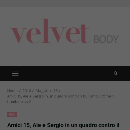
Skip
to
content
PRIMARY
MENU
Home
2016
Maggio
16
Amici 15, Ale e Sergio in un quadro contro il bullismo: vittima 1
bambino su 2
Kids
Amici 15, Ale e Sergio in un quadro contro il