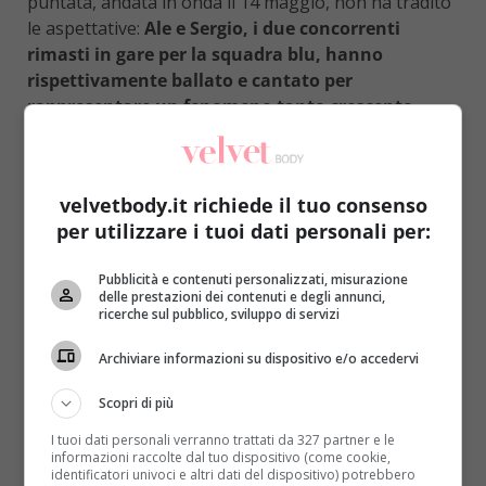
puntata, andata in onda il 14 maggio, non ha tradito
le aspettative:
Ale e Sergio, i due concorrenti
rimasti in gare per la squadra blu, hanno
rispettivamente ballato e cantato per
rappresentare un fenomeno tanto crescente
quanto preoccupante: il bullismo
(LEGGI ANCHE:
BAMBINI E TV: SE NE GUARDANO TROPPA,
AUMENTA IL RISCHIO DI DIVENTARE VITTIME DI
velvetbody.it richiede il tuo consenso
BULLISMO)
.
per utilizzare i tuoi dati personali per:
Inutile commentare la prova: i ragazzi hanno
raccolto molto consensi e si sono aggiudicati il
Pubblicità e contenuti personalizzati, misurazione
delle prestazioni dei contenuti e degli annunci,
favore dei giudici grazie ad un’ottima performance.
ricerche sul pubblico, sviluppo di servizi
Oltre a questo, è stata la tematica affrontata a
colpire l’attenzione e a commuovere.
Quello del
Archiviare informazioni su dispositivo e/o accedervi
bullismo è un fenomeno crescente, sviluppatosi
Scopri di più
in modo esponenziale nel giro di 2-3 anni
. Nel
2015 i dati riportavano cifre decisamente
I tuoi dati personali verranno trattati da 327 partner e le
informazioni raccolte dal tuo dispositivo (come cookie,
preoccupanti:
1 adolescente su 2 ne è stato
identificatori univoci e altri dati del dispositivo) potrebbero