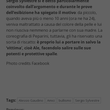
Sergio Sylvestre si è detto particolarmente
coinvolto dall’argomento e durante le prove
dell’esibizione ha spiegato il motivo
: da piccolo,
quando aveva più o meno 10 anni (ora ne ha 24),
veniva maltrattato a causa del colore della pelle e lui
non riusciva nemmeno a parlarne con sua madre. La
coreografia di Peparini, tuttavia, gli ha riservato una
sorta di riscatto:
è proprio lui a portare in salvo la
‘vittima’, cioè Ale, facendolo salire sulle sue
potenti e protettive spalle
.
Photo credits Facebook
Tags:
Alessio Gaudino
Amici
bullismo
Sergio Sylvestre
Previous: