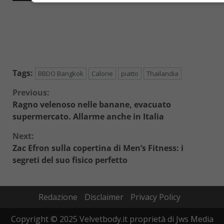
Tags:
BBDO Bangkok
Calorie
piatto
Thailandia
Continue
Previous:
Ragno velenoso nelle banane, evacuato
Reading
supermercato. Allarme anche in Italia
Next:
Zac Efron sulla copertina di Men’s Fitness: i
segreti del suo fisico perfetto
Redazione
Disclaimer
Privacy Policy
Copyright © 2025 Velvetbody.it proprietà di Jws Media