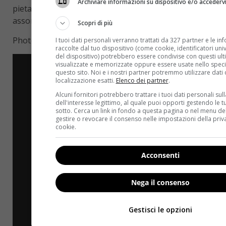
Archiviare informazioni su dispositivo e/o accederv
pietanza è lo stesso di sempre, ma il condimento lo
assorbe lui. Mica male, no?
Scopri di più
Photo Credits Facebook
I tuoi dati personali verranno trattati da 327 partner e le in
raccolte dal tuo dispositivo (come cookie, identificatori univo
del dispositivo) potrebbero essere condivise con questi ulti
visualizzate e memorizzate oppure essere usate nello speci
questo sito. Noi e i nostri partner potremmo utilizzare dati 
localizzazione esatti.
Elenco dei partner
.
Alcuni fornitori potrebbero trattare i tuoi dati personali sul
dell'interesse legittimo, al quale puoi opporti gestendo le t
sotto. Cerca un link in fondo a questa pagina o nel menu del
gestire o revocare il consenso nelle impostazioni della priv
cookie.
Acconsenti
Nega il consenso
Gestisci le opzioni