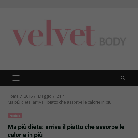
Skip
to
content
PRIMARY
MENU
Home
2016
Maggio
24
Ma più dieta: arriva il piatto che assorbe le calorie in più
Notizie
Ma più dieta: arriva il piatto che assorbe le
calorie in più