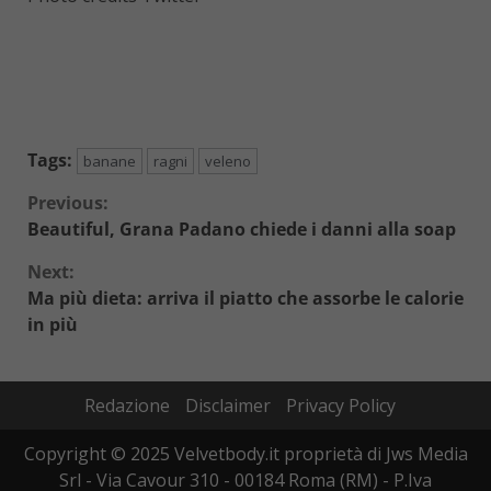
Tags:
banane
ragni
veleno
Continue
Previous:
Beautiful, Grana Padano chiede i danni alla soap
Reading
Next:
Ma più dieta: arriva il piatto che assorbe le calorie
in più
Redazione
Disclaimer
Privacy Policy
Copyright © 2025 Velvetbody.it proprietà di Jws Media
Srl - Via Cavour 310 - 00184 Roma (RM) - P.Iva