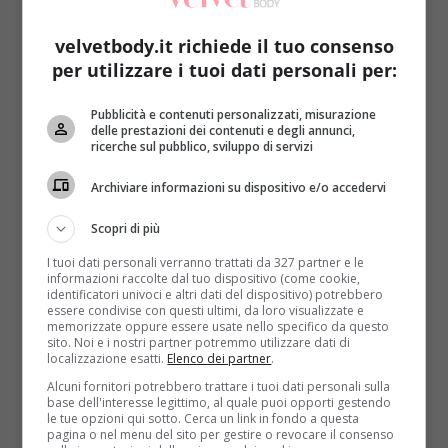
temibile bestiolina ha seminato il panico in un
supermercato di Harpstedt, in Germania. Il motivo è
velvetbody.it richiede il tuo consenso
semplice:
è stato trovato un esemplare di
per utilizzare i tuoi dati personali per:
Phoneutria in un carico di banane proveniente
appunto dal lontano Brasile
. L’allarme è stato
Pubblicità e contenuti personalizzati, misurazione
immediato e sono sopraggiunti i pompieri, un
delle prestazioni dei contenuti e degli annunci,
ricerche sul pubblico, sviluppo di servizi
aracnologo e un veterinario. Questa equipe
altamente specializzata è riuscita a catturare il
Archiviare informazioni su dispositivo e/o accedervi
ragno, per poi consegnarlo al centro zoologico più
vicino.
Scopri di più
Il supermercato ovviamente è stato evacuato e
I tuoi dati personali verranno trattati da 327 partner e le
informazioni raccolte dal tuo dispositivo (come cookie,
riaperto solamente il giorno dopo, per essere certi
identificatori univoci e altri dati del dispositivo) potrebbero
che l’animale avesse viaggiato da ‘solo’
. Le clienti
essere condivise con questi ultimi, da loro visualizzate e
memorizzate oppure essere usate nello specifico da questo
che hanno visto il ragno tra le banene che volevano
sito. Noi e i nostri partner potremmo utilizzare dati di
acquistare
(LEGGI ANCHE: MENOPAUSA: LE
localizzazione esatti.
Elenco dei partner
.
BANANE ABBASSANO IL RISCHIO DI ICTUS)
non
Alcuni fornitori potrebbero trattare i tuoi dati personali sulla
base dell'interesse legittimo, al quale puoi opporti gestendo
conoscevano l’entità del pericolo e si sono limitate ad
le tue opzioni qui sotto. Cerca un link in fondo a questa
avvisare il personale del negozio. A questo punto
pagina o nel menu del sito per gestire o revocare il consenso