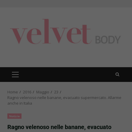
Skip
to
content
PRIMARY
MENU
Home
2016
Maggio
23
Ragno velenoso nelle banane, evacuato supermercato. Allarme
anche in Italia
Notizie
Ragno velenoso nelle banane, evacuato