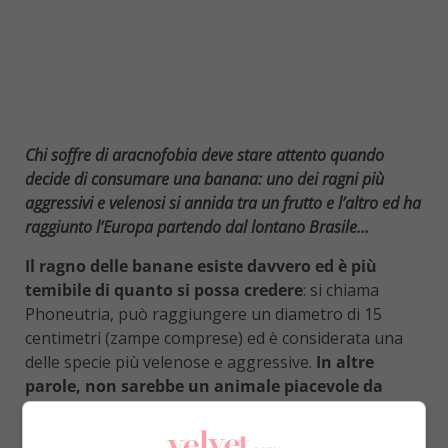
Chi soffre di aracnofobia deve stare attento quando
decide di consumare una banana: uno dei ragni più
aggressivi e velenosi si annida tra un frutto e l’altro ed ha
raggiunto l’Europa partendo dal lontano Brasile…
Il ragno delle banane esiste davvero ed è più
temibile di quanto si possa credere
: si chiama
Phoneutria, può raggiungere un diametro di 15
centimetri (zampe comprese) ed è considerata una
delle specie più velenose e aggressive.
In altre
parole, non sarebbe un animale piacevole da
incontrare
. La sua ‘casa’ è in America Latina, in zone
del Brasile, Uruguay e Paraguay. Eppure questa