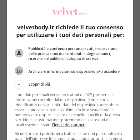
velvetbody.it richiede il tuo consenso
per utilizzare i tuoi dati personali per:
Notizie
Pubblicità e contenuti personalizzati, misurazione
delle prestazioni dei contenuti e degli annunci,
ricerche sul pubblico, sviluppo di servizi
Ragno velenoso nelle banane, evacuato
supermercato. Allarme anche in Italia
Archiviare informazioni su dispositivo e/o accedervi
Redazione
23 Maggio 2016
Scopri di più
Chi soffre di aracnofobia deve stare attento quando
I tuoi dati personali verranno trattati da 327 partner e le
decide di consumare una banana: uno dei ragni più...
informazioni raccolte dal tuo dispositivo (come cookie,
identificatori univoci e altri dati del dispositivo) potrebbero
Read More
essere condivise con questi ultimi, da loro visualizzate e
memorizzate oppure essere usate nello specifico da questo
sito. Noi e i nostri partner potremmo utilizzare dati di
localizzazione esatti.
Elenco dei partner
.
Alcuni fornitori potrebbero trattare i tuoi dati personali sulla
base dell'interesse legittimo, al quale puoi opporti gestendo