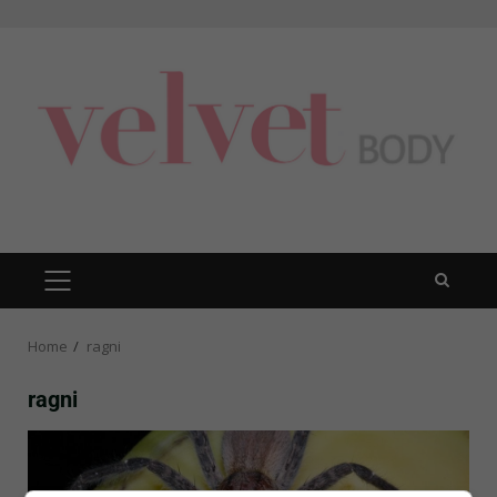
Skip
to
content
PRIMARY
MENU
Home
ragni
ragni