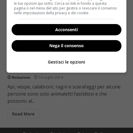
le tue opzioni qui sotto. Cerca un link in fondo a questa
pagina o nel menu del sito per gestire o revocare il consenso
nelle impostazioni della privacy e dei cookie.
Acconsenti
Nega il consenso
Salute
La fobia degli insetti e dei ragni: cosa la
Gestisci le opzioni
scatena e come superarla
Redazione
16 Luglio 2014
Api, vespe, calabroni, ragni e scarafaggi per alcune
persone sono solo animaletti fastidiosi e che
possono al...
Read More