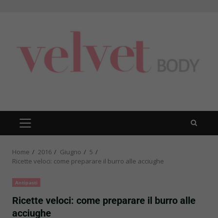
Skip
to
content
PRIMARY
MENU
Home
2016
Giugno
5
Ricette veloci: come preparare il burro alle acciughe
Antipasti
Ricette veloci: come preparare il burro alle
acciughe