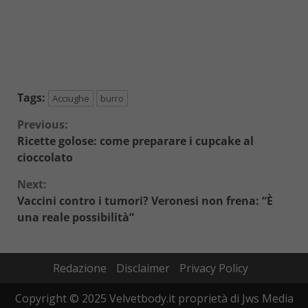
Tags:
Acciughe
burro
Continue
Previous:
Ricette golose: come preparare i cupcake al
Reading
cioccolato
Next:
Vaccini contro i tumori? Veronesi non frena: “È
una reale possibilità”
Redazione
Disclaimer
Privacy Policy
Copyright © 2025 Velvetbody.it proprietà di Jws Media