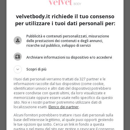
velvetbody.it richiede il tuo consenso
per utilizzare i tuoi dati personali per:
Pubblicità e contenuti personalizzati, misurazione
Quando il burro è morbido si possono aggiungere spezie
delle prestazioni dei contenuti e degli annunci,
ricerche sul pubblico, sviluppo di servizi
o erbe (per esempio aglio, rosmarino, basilico), o anche
acciughe sotto sale, creando ciò che viene chiamato
Archiviare informazioni su dispositivo e/o accedervi
burro composto che si può spalmare oppure mettere
come salsa su un piatto caldo.
Scopri di più
Ingredienti
I tuoi dati personali verranno trattati da 327 partner e le
informazioni raccolte dal tuo dispositivo (come cookie,
identificatori univoci e altri dati del dispositivo) potrebbero
Acciughe: 2
essere condivise con questi ultimi, da loro visualizzate e
Burro: 100 grammi
memorizzate oppure essere usate nello specifico da questo
sito. Noi e i nostri partner potremmo utilizzare dati di
Basilico
localizzazione esatti.
Elenco dei partner
.
Timo
Alcuni fornitori potrebbero trattare i tuoi dati personali sulla
base dell'interesse legittimo, al quale puoi opporti gestendo
Per
la preparazion
e prima di tutto sciogliete le tre
le tue opzioni qui sotto. Cerca un link in fondo a questa
pagina o nel menu del sito per gestire o revocare il consenso