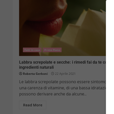
Fatti in casa
Primo Piano
Labbra screpolate e secche: i rimedi fai da te con
ingredienti naturali
Roberta Gerboni
22 Aprile 2021
Le labbra screpolate possono essere sintomo di
una carenza di vitamine, di una bassa idratazione
possono derivare anche da alcune...
Read More