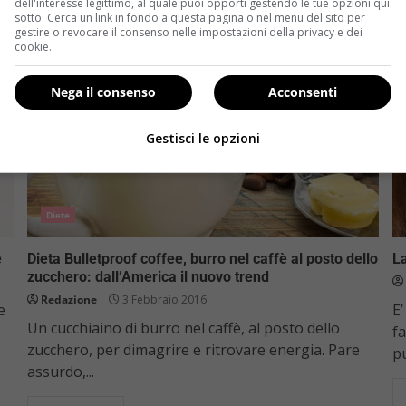
dell'interesse legittimo, al quale puoi opporti gestendo le tue opzioni qui
sotto. Cerca un link in fondo a questa pagina o nel menu del sito per
gestire o revocare il consenso nelle impostazioni della privacy e dei
cookie.
Nega il consenso
Acconsenti
Gestisci le opzioni
Diete
e
Dieta Bulletproof coffee, burro nel caffè al posto dello
La
zucchero: dall’America il nuovo trend
Redazione
3 Febbraio 2016
e
E’
Un cucchiaino di burro nel caffè, al posto dello
fa
zucchero, per dimagrire e ritrovare energia. Pare
pu
assurdo,...