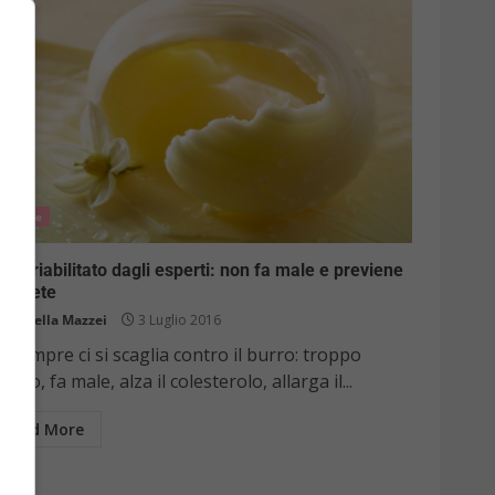
Salute
rro riabilitato dagli esperti: non fa male e previene
 diabete
Raffaella Mazzei
3 Luglio 2016
 sempre ci si scaglia contro il burro: troppo
asso, fa male, alza il colesterolo, allarga il...
Read More