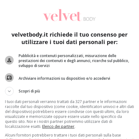
velvetbody.it richiede il tuo consenso per
utilizzare i tuoi dati personali per:
Pubblicità e contenuti personalizzati, misurazione delle
prestazioni dei contenuti e degli annunci, ricerche sul pubblico,
Dolci & Dessert
sviluppo di servizi
Torta all’acqua: il dolce che vince intolleranze e diete
Bu
Archiviare informazioni su dispositivo e/o accedervi
[VIDEO]
il
Redazione
18 Ottobre 2016
Scopri di più
Le persone intolleranti al lattosio devono per forza
Da
I tuoi dati personali verranno trattati da 327 partner e le informazioni
 o
rinunciare al dolce per merenda o a fine pasto?...
gr
raccolte dal tuo dispositivo (come cookie, identificatori univoci e altri dati
del dispositivo) potrebbero essere condivise con questi ultimi, da loro
visualizzate e memorizzate oppure essere usate nello specifico da
Read More
questo sito. Noi e i nostri partner potremmo utilizzare dati di
localizzazione esatti.
Elenco dei partner
.
Alcuni fornitori potrebbero trattare i tuoi dati personali sulla base