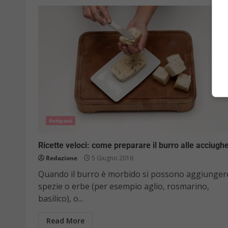
Antipasti
Ricette veloci: come preparare il burro alle acciugh
Redazione
5 Giugno 2016
Quando il burro è morbido si possono aggiunger
spezie o erbe (per esempio aglio, rosmarino,
basilico), o...
Read More