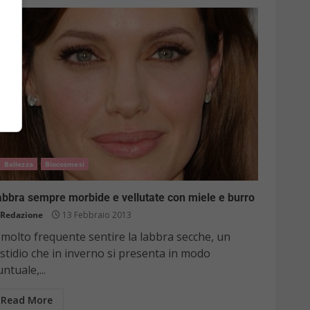
Bellezza
Biocosmesi
bbra sempre morbide e vellutate con miele e burro
Redazione
13 Febbraio 2013
 molto frequente sentire la labbra secche, un
stidio che in inverno si presenta in modo
ntuale,...
Read More