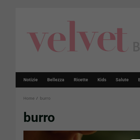
Skip
to
content
Notizie
Bellezza
Ricette
Kids
Salute
Home
burro
burro