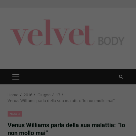
Skip
to
content
PRIMARY
MENU
Home
2016
Giugno
17
Venus Williams parla della sua malattia: “Io non mollo mai”
Notizie
Venus Williams parla della sua malattia: “Io
non mollo mai”