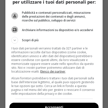
per utilizzare i tuoi dati personali per:
difficili perché nessuno dice cosa devi fare. È una
sfida che ho dovuto superare. Cerco di fare del mio
Pubblicità e contenuti personalizzati, misurazione
meglio in modi diversi, quindi nell’alimentazione, nel
delle prestazioni dei contenuti e degli annunci,
ricerche sul pubblico, sviluppo di servizi
riposo, diversi regimi di allenamento. E’ una ricerca
costante, non mollo mai”.
Archiviare informazioni su dispositivo e/o accedervi
Il problema dell’ex numero 1 al mondo (che nella sua
Scopri di più
carriera ha vinto 5 volte Wimbledon e 2 volte gli Us
Open) è una rara patologia infiammatoria, scoperta
I tuoi dati personali verranno trattati da 327 partner e le
informazioni raccolte dal tuo dispositivo (come cookie,
nel 1933 dall’oculista svedese che le diede il nome,
di
identificatori univoci e altri dati del dispositivo) potrebbero
origine autoimmunitaria con interessamento di
essere condivise con questi ultimi, da loro visualizzate e
memorizzate oppure essere usate nello specifico da questo
ghiandole salivari e lacrimali e connettiviti
sito. Noi e i nostri partner potremmo utilizzare dati di
(artrite reumatoide). “Questo virus autoimmune si è
localizzazione esatti.
Elenco dei partner
.
preso le mie energie – aveva dichiarato qualche
Alcuni fornitori potrebbero trattare i tuoi dati personali sulla
tempo fa la Williams –
mi stanca e causa dolori
base dell'interesse legittimo, al quale puoi opporti gestendo
le tue opzioni qui sotto. Cerca un link in fondo a questa
articolari
. Conoscere la diagnosi mi ha
pagina o nel menu del sito per gestire o revocare il consenso
tranquillizzata, ora mi concentrerò sul mio recupero
nelle impostazioni della privacy e dei cookie.
e il ritorno alle competizioni”.
Acconsenti