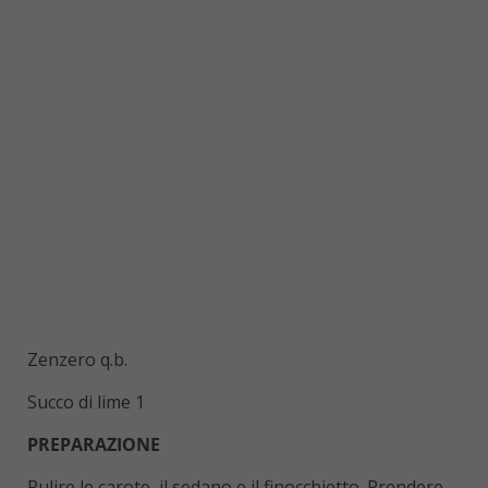
Zenzero q.b.
Succo di lime 1
PREPARAZIONE
Pulire le carote, il sedano e il finocchietto. Prendere