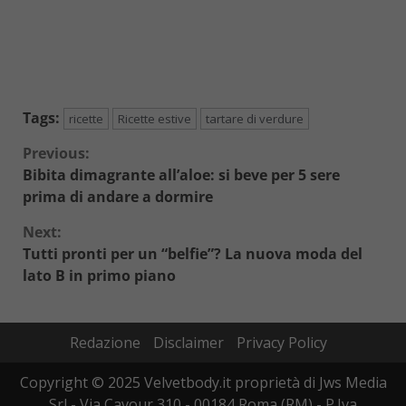
Tags:
ricette
Ricette estive
tartare di verdure
Continue
Previous:
Bibita dimagrante all’aloe: si beve per 5 sere
Reading
prima di andare a dormire
Next:
Tutti pronti per un “belfie”? La nuova moda del
lato B in primo piano
Redazione
Disclaimer
Privacy Policy
Copyright © 2025 Velvetbody.it proprietà di Jws Media
Srl - Via Cavour 310 - 00184 Roma (RM) - P.Iva