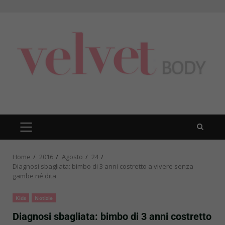
Skip
to
content
PRIMARY
MENU
Home
2016
Agosto
24
Diagnosi sbagliata: bimbo di 3 anni costretto a vivere senza
gambe né dita
Kids
Notizie
Diagnosi sbagliata: bimbo di 3 anni costretto