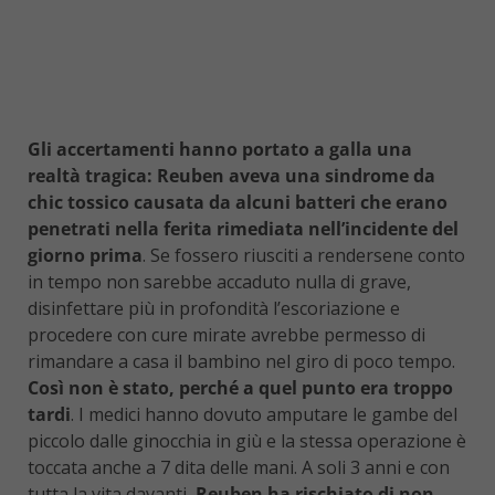
Gli accertamenti hanno portato a galla una
realtà tragica: Reuben aveva una sindrome da
chic tossico causata da alcuni batteri che erano
penetrati nella ferita rimediata nell’incidente del
giorno prima
. Se fossero riusciti a rendersene conto
in tempo non sarebbe accaduto nulla di grave,
disinfettare più in profondità l’escoriazione e
procedere con cure mirate avrebbe permesso di
rimandare a casa il bambino nel giro di poco tempo.
Così non è stato, perché a quel punto era troppo
tardi
. I medici hanno dovuto amputare le gambe del
piccolo dalle ginocchia in giù e la stessa operazione è
toccata anche a 7 dita delle mani. A soli 3 anni e con
tutta la vita davanti,
Reuben ha rischiato di non