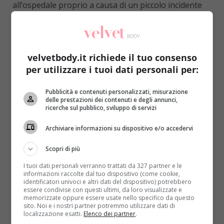
all’ospedale proprio a causa di un piccolo incidente
domestico.
I medici hanno preferito ricoverarlo e quando al
piccolo è salita la febbre hanno pensato si
velvetbody.it richiede il tuo consenso
trattasse di una tonsillite
. La conseguenza è stata
per utilizzare i tuoi dati personali per:
ovviamente una cura a base di antibiotici, ma Reuben
non dava alcun segno di miglioramento. La febbre
Pubblicità e contenuti personalizzati, misurazione
continuava a salire. Dopo appena 24 ore mamma
delle prestazioni dei contenuti e degli annunci,
Louise ha cominciato a capire cosa stava accadendo
ricerche sul pubblico, sviluppo di servizi
al piccolo:
la situazione si era aggravata fino a
Archiviare informazioni su dispositivo e/o accedervi
mettere a repentaglio la sua vita
. A quel punto i
medici hanno deciso di fare analisi più approfondite
Scopri di più
e la rivelazione è stata delle più funeste.
I tuoi dati personali verranno trattati da 327 partner e le
informazioni raccolte dal tuo dispositivo (come cookie,
identificatori univoci e altri dati del dispositivo) potrebbero
essere condivise con questi ultimi, da loro visualizzate e
memorizzate oppure essere usate nello specifico da questo
sito. Noi e i nostri partner potremmo utilizzare dati di
localizzazione esatti.
Elenco dei partner
.