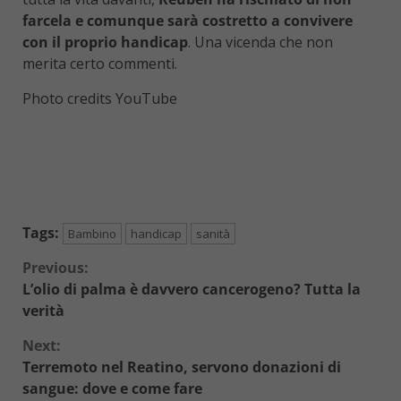
farcela e comunque sarà costretto a convivere
con il proprio handicap
. Una vicenda che non
merita certo commenti.
Photo credits YouTube
Tags:
Bambino
handicap
sanità
Continue
Previous:
L’olio di palma è davvero cancerogeno? Tutta la
Reading
verità
Next:
Terremoto nel Reatino, servono donazioni di
sangue: dove e come fare