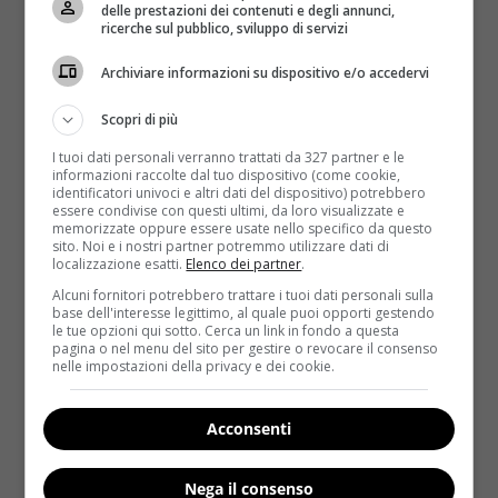
delle prestazioni dei contenuti e degli annunci,
ricerche sul pubblico, sviluppo di servizi
Archiviare informazioni su dispositivo e/o accedervi
Scopri di più
I tuoi dati personali verranno trattati da 327 partner e le
informazioni raccolte dal tuo dispositivo (come cookie,
identificatori univoci e altri dati del dispositivo) potrebbero
essere condivise con questi ultimi, da loro visualizzate e
memorizzate oppure essere usate nello specifico da questo
Kids
Notizie
sito. Noi e i nostri partner potremmo utilizzare dati di
localizzazione esatti.
Elenco dei partner
.
Era nato a sole 21 settimane: come sta oggi
Alcuni fornitori potrebbero trattare i tuoi dati personali sulla
base dell'interesse legittimo, al quale puoi opporti gestendo
il piccolo Samuel?
le tue opzioni qui sotto. Cerca un link in fondo a questa
pagina o nel menu del sito per gestire o revocare il consenso
Raffaella Mazzei
16 Novembre 2016
nelle impostazioni della privacy e dei cookie.
La gravidanza stava manifestando dei problemi che
avevano reso necessario il parto dopo sole 21
Acconsenti
settimane. Il...
Nega il consenso
Read More