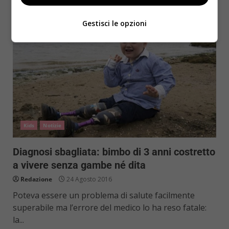
Gestisci le opzioni
Kids
Notizie
Diagnosi sbagliata: bimbo di 3 anni costretto
a vivere senza gambe né dita
Redazione
24 Agosto 2016
Poteva essere un problema di salute facilmente
superabile ma l’errore del medico lo ha reso fatale:
la...