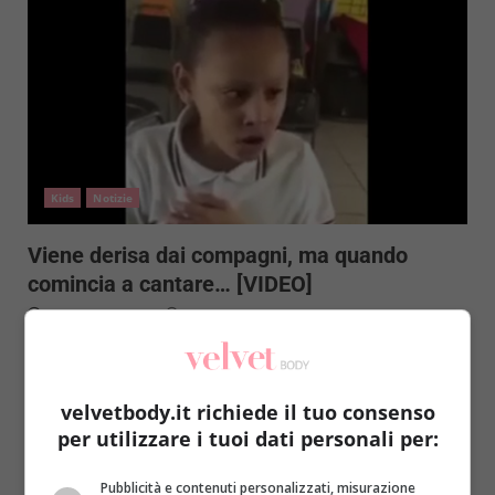
Kids
Notizie
Viene derisa dai compagni, ma quando
comincia a cantare… [VIDEO]
Raffaella Mazzei
22 Maggio 2017
Una bambina abitualmente derisa dai compagni delle
elementari a causa del suo handicap ha trovato il
modo...
velvetbody.it richiede il tuo consenso
per utilizzare i tuoi dati personali per:
Read More
Pubblicità e contenuti personalizzati, misurazione