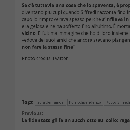
Se c’è tuttavia una cosa che lo spaventa, è pr
diventano più cupi quando Siffredi racconta fino i
capo lo rimproverava spesso perché
s’infilava i
era gelosa e ne ha sofferto fino all’ultimo. È morta
vicino
. È l’ultima immagine che ho di loro insieme
vedove dei suoi amici che ancora stavano piangendo 
non fare la stessa fine
“.
Photo credits Twitter
Tags:
isola dei famosi
Pornodipendenza
Rocco Siffredi
Continue
Previous:
La fidanzata gli fa un succhiotto sul collo: ra
Reading