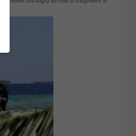
male
. Avevo una voglia terribile di trasgredire, di