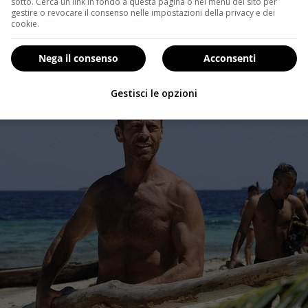
no andato a cercare sesso in giro ma sono stato molto 
sotto. Cerca un link in fondo a questa pagina o nel menu del sito per
gestire o revocare il consenso nelle impostazioni della privacy e dei
.
cookie.
Nega il consenso
Acconsenti
Gestisci le opzioni