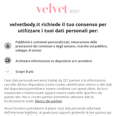
velvetbody.it richiede il tuo consenso per
utilizzare i tuoi dati personali per:
Pubblicità e contenuti personalizzati, misurazione delle
prestazioni dei contenuti e degli annunci, ricerche sul pubblico,
sviluppo di servizi
ezze e dipendenze nel corso di un’intervista rilasciata a Vanity Fa
Archiviare informazioni su dispositivo e/o accedervi
il mondo del porno per amore dei suoi figli: non voleva che
Scopri di più
rivelata troppo pesante e la soluzione non gli faceva cert
I tuoi dati personali verranno trattati da 327 partner e le informazioni
alsiasi tipo (
“donne, trans, vecchie”
). Ecco perché ha fatto di
raccolte dal tuo dispositivo (come cookie, identificatori univoci e altri dati
carriera e
la partecipazione all’
Isola dei Famosi
aveva sugge
del dispositivo) potrebbero essere condivise con questi ultimi, da loro
visualizzate e memorizzate oppure essere usate nello specifico da
 LA FRANCIA)
.
questo sito. Noi e i nostri partner potremmo utilizzare dati di
localizzazione esatti.
Elenco dei partner
.
volta
: “All’Isola dei Famosi tutte le notti ho guardato in alto,
Alcuni fornitori potrebbero trattare i tuoi dati personali sulla base
etto’
. Pensavo che quell’esperienza mi avesse purificato e, i
dell'interesse legittimo, al quale puoi opporti gestendo le tue opzioni qui