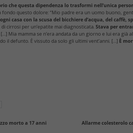
oprio che questa dipendenza lo trasformi nell’unica pers
n fondo questo dolore: “Mio padre era un uomo buono, gentile
n ogni casa con la scusa del bicchiere d’acqua, del caffè,
 di cirrosi per un’epatite mai diagnosticata.
Stava per entrar
. […] Mia mamma se n’era andata da un giorno e lui era già al
il defunto. È vissuto da solo gli ultimi vent’anni. […]
È mor
gazzo morto a 17 anni
Allarme colesterolo ca