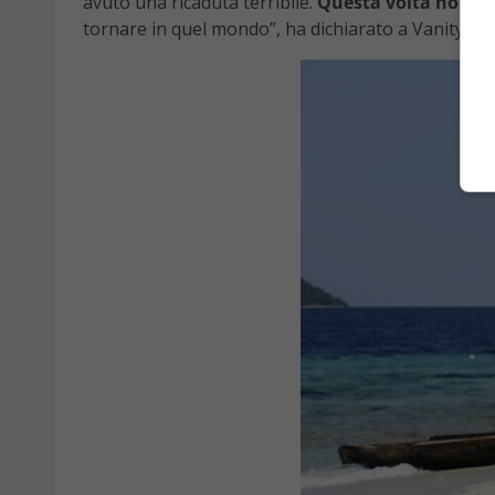
avuto una ricaduta terribile.
Questa volta non so
tornare in quel mondo”, ha dichiarato a Vanity Fair