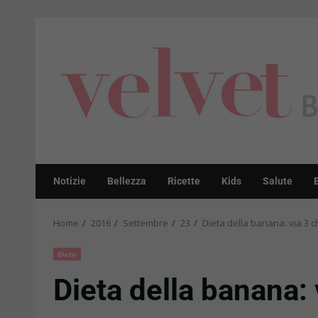
Skip
to
content
Notizie
Bellezza
Ricette
Kids
Salute
Home
2016
Settembre
23
Dieta della banana: via 3 chi
Diete
Dieta della banana: v