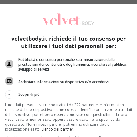
velvetbody.it richiede il tuo consenso per
utilizzare i tuoi dati personali per:
ne demonizzata ed inserita nella lista dei frutti da evitare. Ep
rni.
Pubblicità e contenuti personalizzati, misurazione delle
prestazioni dei contenuti e degli annunci, ricerche sul pubblico,
resta alle ricette più disparate e ai vari momenti della g
sviluppo di servizi
o, a pranzo e a cena come dessert (basti pensare al banana b
 diete la escludono a priori, eppure
se ne potrebbero sfrutt
Archiviare informazioni su dispositivo e/o accedervi
L NOSTRO CORPO QUANDO LE MANGIAMO)
.
Scopri di più
o: perdere 3 chili in 4 giorni
mangiando banana durante tut
I tuoi dati personali verranno trattati da 327 partner e le informazioni
ella banana solamente per 4 giorni al mese
, evitando così 
raccolte dal tuo dispositivo (come cookie, identificatori univoci e altri dati
llato:
del dispositivo) potrebbero essere condivise con questi ultimi, da loro
visualizzate e memorizzate oppure essere usate nello specifico da
questo sito. Noi e i nostri partner potremmo utilizzare dati di
 con latte parzialmente scremato, una banana e due noci ac
localizzazione esatti.
Elenco dei partner
.
pranzo una banana con 125 g di yogurt e 4 cucchiai di muesl