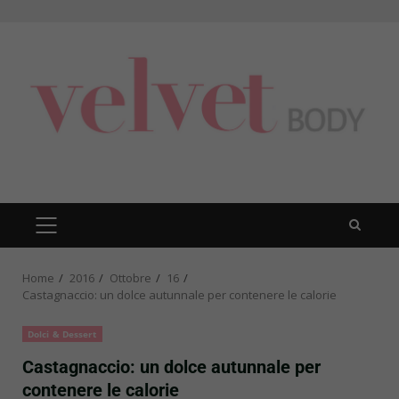
Skip
to
content
PRIMARY
MENU
Home
2016
Ottobre
16
Castagnaccio: un dolce autunnale per contenere le calorie
Dolci & Dessert
Castagnaccio: un dolce autunnale per
contenere le calorie