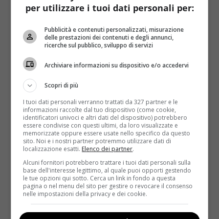
per utilizzare i tuoi dati personali per:
40 g di pinoli
Pubblicità e contenuti personalizzati, misurazione
q. b. olio
delle prestazioni dei contenuti e degli annunci,
ricerche sul pubblico, sviluppo di servizi
La farina di castagne va setacciata in una ciotola
aggiungendo in modo lento e graduale 350 ml di
Archiviare informazioni su dispositivo e/o accedervi
acqua
, mescolando con una frusta ed evitando che si
Scopri di più
formino dei grumi. La consistenza non deve essere
però né troppo liquida né troppo densa:
in caso di
I tuoi dati personali verranno trattati da 327 partner e le
informazioni raccolte dal tuo dispositivo (come cookie,
bisogno si può aggiustare l’impasto aggiungendo
identificatori univoci e altri dati del dispositivo) potrebbero
un po’ di farina o di acqua a seconda delle
essere condivise con questi ultimi, da loro visualizzate e
memorizzate oppure essere usate nello specifico da questo
esigenze
. Non servirà l’aggiunta di altro zucchero
sito. Noi e i nostri partner potremmo utilizzare dati di
poiché la farina di castagne è già da sola
localizzazione esatti.
Elenco dei partner
.
particolarmente dolce.
Alcuni fornitori potrebbero trattare i tuoi dati personali sulla
base dell'interesse legittimo, al quale puoi opporti gestendo
le tue opzioni qui sotto. Cerca un link in fondo a questa
pagina o nel menu del sito per gestire o revocare il consenso
nelle impostazioni della privacy e dei cookie.