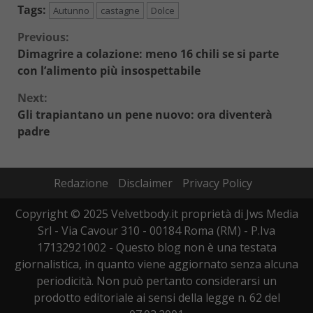
Tags:
Autunno
castagne
Dolce
Continue
Previous:
Dimagrire a colazione: meno 16 chili se si parte
Reading
con l’alimento più insospettabile
Next:
Gli trapiantano un pene nuovo: ora diventerà
padre
Redazione
Disclaimer
Privacy Policy
Copyright © 2025 Velvetbody.it proprietà di Jws Media
Srl - Via Cavour 310 - 00184 Roma (RM) - P.Iva
17132921002 - Questo blog non è una testata
giornalistica, in quanto viene aggiornato senza alcuna
periodicità. Non può pertanto considerarsi un
prodotto editoriale ai sensi della legge n. 62 del