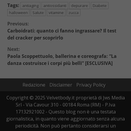
Tags:
antiaging
antiossidanti
depurare
Diabete
halloween
Salute
vitamine
zucca
Continue
Previous:
Carboidrati: quanto ci fanno ingrassare? Il test
Reading
del cracker per scoprirlo
Next:
Paola Scoppettuolo, ballerina e coreografa: “La
danza costruisce i corpi più belli” [ESCLUSIVA]
Redazione
Disclaimer
Privacy Policy
Copyright © 2025 Velvetbody.it proprietà di Jws Media
Srl - Via Cavour 310 - 00184 Roma (RM) - P.Iva
17132921002 - Questo blog non è una testata
giornalistica, in quanto viene aggiornato senza alcuna
periodicità. Non può pertanto considerarsi un