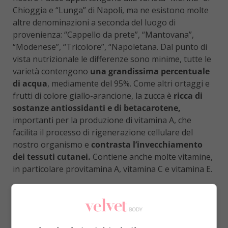
Chioggia e “Lunga” di Napoli, ma ne esistono molte
altre denominazioni a seconda del luogo di
provenienza: “Cappello da prete”, “Mantovana”,
“Modenese”, “Tricolore”, “Napoletana. Dal punto di
vista nutrizionale le differenze sono minime, tutte le
varietà contengono
una grandissima percentuale
di acqua
, mediamente del 95%. Come altri ortaggi e
frutti di colore giallo-arancione, la zucca è
ricca di
sostanze antiossidanti e di betacarotene,
importanti per la produzione di vitamina A, che
facilita il processo di rigenerazione cellulare del
nostro organismo e
contrasta l’invecchiamento
dei tessuti cutanei.
Contiene anche molte vitamine,
in particolare provitamina A, vitamina C e vitamina E.
La sua polpa è un alimento decisamente dietetico
perché
totalmente priva di grassi,
ma è al
contempo
ricca di fibre
. Polpa e succo della zucca
hanno
proprietà diuretiche
(per depurare