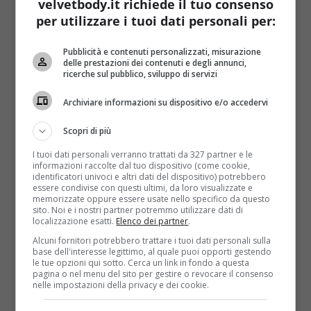
velvetbody.it richiede il tuo consenso
l’organismo si consiglia di bere un bicchiere di succo
per utilizzare i tuoi dati personali per:
di zucca la mattina a digiuno) e
sedative
: per questo
motivo, bere una centrifuga di polpa di zucca è utile
Pubblicità e contenuti personalizzati, misurazione
in caso di ulcera e di acidità gastrica ed è utile anche
delle prestazioni dei contenuti e degli annunci,
ricerche sul pubblico, sviluppo di servizi
in caso di insonnia. Le nostre nonne usavano la
zucca come rimedio naturale per
eliminare i
Archiviare informazioni su dispositivo e/o accedervi
parassiti intestinali
. Studi recenti hanno infine
dimostrato l’utilità della sua polpa nella prevenzione
Scopri di più
e nella cura del diabete:
aiuta a regolare i livelli di
I tuoi dati personali verranno trattati da 327 partner e le
glicemia nel sangue
e a riparare le cellule
informazioni raccolte dal tuo dispositivo (come cookie,
identificatori univoci e altri dati del dispositivo) potrebbero
pancreatiche danneggiate, agendo come un
essere condivise con questi ultimi, da loro visualizzate e
sostituto naturale dell’insulina. Della zucca possono
memorizzate oppure essere usate nello specifico da questo
sito. Noi e i nostri partner potremmo utilizzare dati di
essere consumati anche i semi, ricchi di proteine e
localizzazione esatti.
Elenco dei partner
.
carboidrati e fonte preziosa di lecitina, tiroxina,
Alcuni fornitori potrebbero trattare i tuoi dati personali sulla
fosforo, selenio e potassio. Consumati come
base dell'interesse legittimo, al quale puoi opporti gestendo
aperitivo o nell’insalata, sono utili nella prevenzione
le tue opzioni qui sotto. Cerca un link in fondo a questa
pagina o nel menu del sito per gestire o revocare il consenso
delle disfunzioni alle vie urinarie e lenitivi per le
nelle impostazioni della privacy e dei cookie.
infiammazioni della pelle.