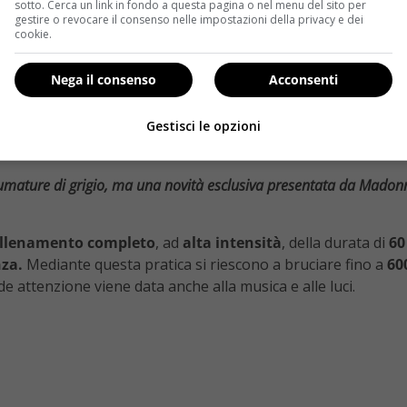
sotto. Cerca un link in fondo a questa pagina o nel menu del sito per
gestire o revocare il consenso nelle impostazioni della privacy e dei
cookie.
Nega il consenso
Acconsenti
Gestisci le opzioni
mature di grigio, ma una novità esclusiva presentata da Madonna n
llenamento completo
, ad
alta intensità
, della durata di
60
nza.
Mediante questa pratica si riescono a bruciare fino a
60
de attenzione viene data anche alla musica e alle luci.