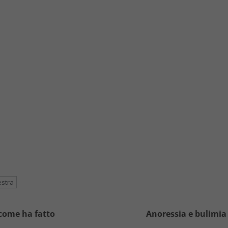
estra
 come ha fatto
Anoressia e bulimia a