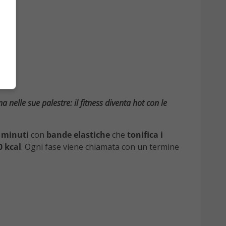
elle sue palestre: il fitness diventa hot con le
minuti
con
bande elastiche
che
tonifica i
0 kcal
. Ogni fase viene chiamata con un termine