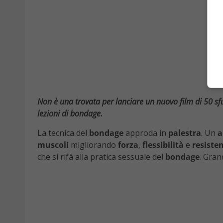
Non è una trovata per lanciare un nuovo film di 50 sfu
lezioni di bondage.
La tecnica del
bondage
approda in
palestra
. Un
a
muscoli
migliorando
forza
,
flessibilità
e
resiste
che si rifà alla pratica sessuale del
bondage
. Gran