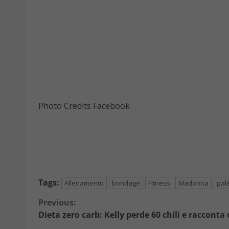
Photo Credits Facebook
Tags:
Allenamento
bondage
Fitness
Madonna
pal
Continue
Previous:
Dieta zero carb: Kelly perde 60 chili e racconta
Reading