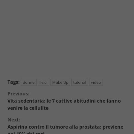
Tags:
donne
lividi
Make Up
tutorial
video
Continue
Previous:
Vita sedentaria: le 7 cattive abitudini che fanno
Reading
venire la cellulite
Next:
Aspirina contro il tumore alla prostata: previene
nel 40% dei casi