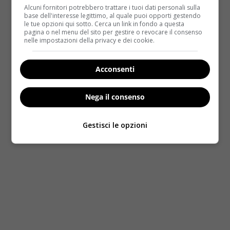
Alcuni fornitori potrebbero trattare i tuoi dati personali sulla
dovuti a ipotetiche percosse. La soluzione
base dell'interesse legittimo, al quale puoi opporti gestendo
proposta non è stata denunciare né scappare,
le tue opzioni qui sotto. Cerca un link in fondo a questa
pagina o nel menu del sito per gestire o revocare il consenso
bensì quella di coprire i segni con il make-up
.
nelle impostazioni della privacy e dei cookie.
“Spero che questi consigli possano aiutarvi nella vostra
vita quotidiana”
, ha poi affermato la truccatrice come
Acconsenti
se fosse la cosa più naturale del mondo.
Dall’emittente televisica sono arrivate delle scuse
ufficiali (ma solo dopo aver ricevuto una pioggia di
Nega il consenso
critiche), a voi il video per trarre le giuste conclusioni
del caso.
Gestisci le opzioni
Photo e video credits YouTube