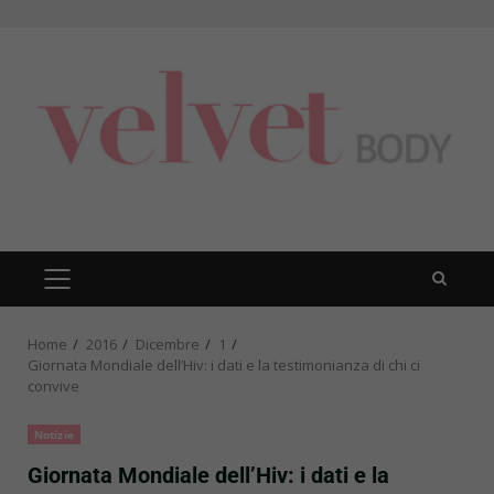
Skip
to
content
PRIMARY
MENU
Home
2016
Dicembre
1
Giornata Mondiale dell’Hiv: i dati e la testimonianza di chi ci
convive
Notizie
Giornata Mondiale dell’Hiv: i dati e la