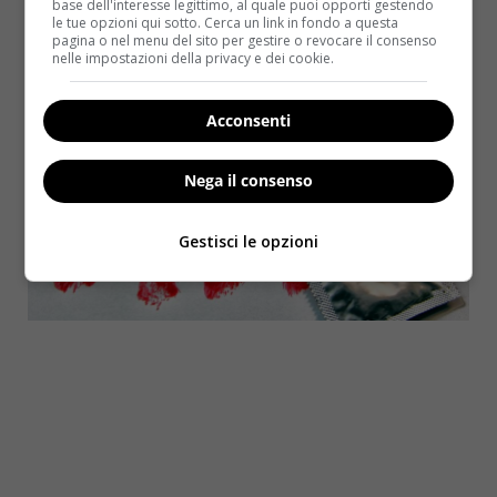
base dell'interesse legittimo, al quale puoi opporti gestendo
voluto raccontare la sua esperienza – in completo
le tue opzioni qui sotto. Cerca un link in fondo a questa
anonimato – all’
HuffPost
.
pagina o nel menu del sito per gestire o revocare il consenso
nelle impostazioni della privacy e dei cookie.
Acconsenti
Nega il consenso
Gestisci le opzioni