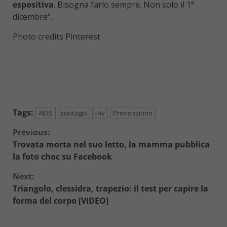
espositiva
. Bisogna farlo sempre. Non solo il 1°
dicembre”.
Photo credits Pinterest
Tags:
AIDS
contagio
Hiv
Prevenzione
Continue
Previous:
Trovata morta nel suo letto, la mamma pubblica
Reading
la foto choc su Facebook
Next:
Triangolo, clessidra, trapezio: il test per capire la
forma del corpo [VIDEO]