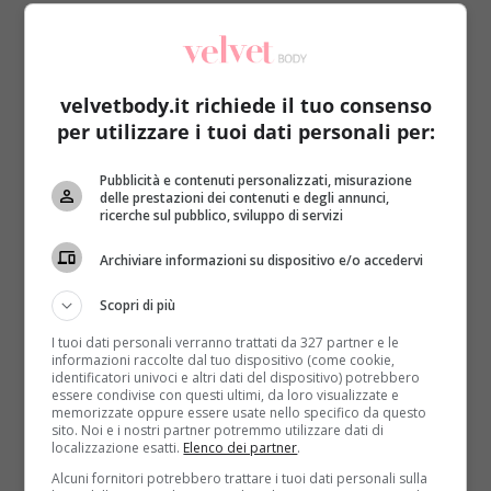
casa, così da tenere sotto controllo la propria
salute
(LEGGI ANCHE: AIDS, IN FARMACIA UN KIT
PER FARE DA SOLI A CASA IL TEST HIV)
. Insomma,
non ci sono più scuse: il velo dell’ignoranza che
velvetbody.it richiede il tuo consenso
vigeva fino a qualche decennio fa è stato tolto del
per utilizzare i tuoi dati personali per:
tutto.
Pubblicità e contenuti personalizzati, misurazione
Le aspettative sono alte anche da un punto di
delle prestazioni dei contenuti e degli annunci,
vista sanitario: si parla di vaccino
(LEGGI ANCHE:
ricerche sul pubblico, sviluppo di servizi
IL VACCINO CONTRO L’HIV ESISTE: SI PARTE ENTRO
Archiviare informazioni su dispositivo e/o accedervi
LA FINE DEL 2016)
e persino del primo paziente
guarito
(LEGGI ANCHE: CURA SPERIMENTALE
Scopri di più
SCONFIGGE L’HIV: GUARITO IL PRIMO PAZIENTE)
.
La ricerca va avanti e con essa anche le speranze di
I tuoi dati personali verranno trattati da 327 partner e le
informazioni raccolte dal tuo dispositivo (come cookie,
tutti coloro che scoprono di essere malati di hiv o
identificatori univoci e altri dati del dispositivo) potrebbero
aids. Oltre a tutto ciò, esistono testimonianze
essere condivise con questi ultimi, da loro visualizzate e
memorizzate oppure essere usate nello specifico da questo
positive volte a dimostrare la realtà più importante:
i
sito. Noi e i nostri partner potremmo utilizzare dati di
malati di hiv possono convivere con il virus e
localizzazione esatti.
Elenco dei partner
.
avere una vita normale
. Una donna di 50 anni ha
Alcuni fornitori potrebbero trattare i tuoi dati personali sulla