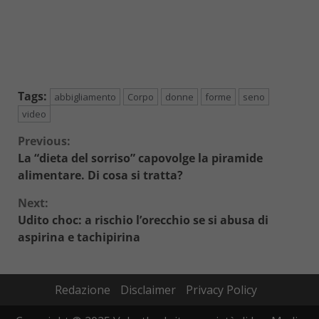
Tags:
abbigliamento
Corpo
donne
forme
seno
video
Continue
Previous:
La “dieta del sorriso” capovolge la piramide
Reading
alimentare. Di cosa si tratta?
Next:
Udito choc: a rischio l’orecchio se si abusa di
aspirina e tachipirina
Redazione
Disclaimer
Privacy Policy