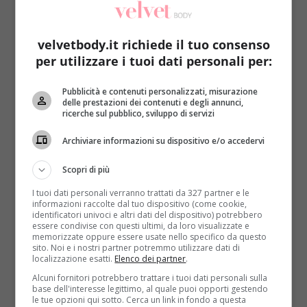
velvetbody.it richiede il tuo consenso
per utilizzare i tuoi dati personali per:
Pubblicità e contenuti personalizzati, misurazione
Ogni forma del corpo ha i suoi problemi: per
delle prestazioni dei contenuti e degli annunci,
esempio
chi è troppo esile vorrebbe mostrare
ricerche sul pubblico, sviluppo di servizi
qualche curva in più
anche lì su fianchi e seno (dove
magari non ce ne sono). L’abbigliamento può
Archiviare informazioni su dispositivo e/o accedervi
aiutare, basta seguire
5 regole d’oro quando si crea
Scopri di più
il proprio look
: preferire indumenti voluminosi,
abbondare con le righe orizzontali (meglio ancora se
I tuoi dati personali verranno trattati da 327 partner e le
informazioni raccolte dal tuo dispositivo (come cookie,
sono ampie) per dare l’illusione della formosità,
identificatori univoci e altri dati del dispositivo) potrebbero
vestirsi a strati aggiungendo volumi, indossare
essere condivise con questi ultimi, da loro visualizzate e
memorizzate oppure essere usate nello specifico da questo
pantaloni a palazzo o comunque larghi dal finocchio
sito. Noi e i nostri partner potremmo utilizzare dati di
in giù, giocare con frange e rouches.
Quanto agli
localizzazione esatti.
Elenco dei partner
.
scolli, ottimo quello a barchetta mentre vanno
Alcuni fornitori potrebbero trattare i tuoi dati personali sulla
base dell'interesse legittimo, al quale puoi opporti gestendo
evitati quelli a V più profondi
. Il video racchiude
le tue opzioni qui sotto. Cerca un link in fondo a questa
tutte le dritte di una consulenza di immagine: giocare