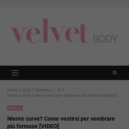
Skip
to
content
PRIMARY
MENU
Home
2016
Dicembre
19
Niente curve? Come vestirsi per sembrare più formose [VIDEO]
Bellezza
Niente curve? Come vestirsi per sembrare
più formose [VIDEO]