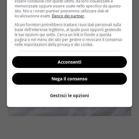
essere condivise con questi ultimi, da loro visualizzate e
dettaglio il profilo della coppia:
“Non stiamo parlando
memorizzate oppure essere usate nello specifico da questo
di persone mentalmente ritardate, bensì di persone che
sito. Noi e i nostri partner potremmo utilizzare dati di
localizzazione esatti.
Elenco dei partner
.
dopo anni di matrimonio non erano consapevoli dei
requisiti fisici per procreare”
.
Alcuni fornitori potrebbero trattare i tuoi dati personali sulla
base dell'interesse legittimo, al quale puoi opporti gestendo
le tue opzioni qui sotto. Cerca un link in fondo a questa
pagina o nel menu del sito per gestire o revocare il consenso
nelle impostazioni della privacy e dei cookie.
Acconsenti
Nega il consenso
Gestisci le opzioni