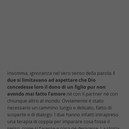
Insomma, ignoranza nel vero senso della parola.
I
due si limitavano ad aspettare che Dio
concedesse loro il dono di un figlio pur non
avendo mai fatto l’amore
né con il partner né con
chiunque altro al mondo. Ovviamente è stato
necessario un cammino lungo e delicato, fatto di
scoperte e di dialogo. I due hanno infatti intrapreso
una terapia di coppia per imparare cosa fosse il
sesso, come si facesse e cosa ne derivasse. La storia