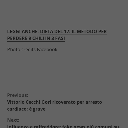
LEGGI ANCHE:
DIETA DEL 17: IL METODO PER
PERDERE 9 CHILI IN 3 FASI
Photo credits Facebook
Continue
Previous:
Vittorio Cecchi Gori ricoverato per arresto
Reading
cardiaco: è grave
Next:
Influenza e raffreddore: fake news più comuni su