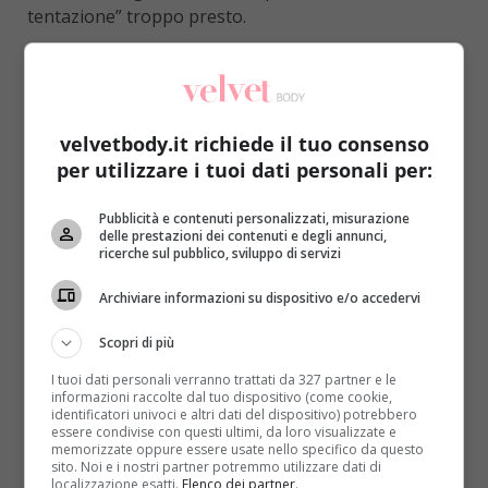
tentazione” troppo presto.
Ovviamente il consiglio è sempre quello di non
esagerare, non eliminare troppi cibi, non andare
troppo avanti con le restrizioni e soprattutto evitare
la dieta se si è incinta oppure se si soffre di patologie
velvetbody.it richiede il tuo consenso
particolari.
Il parere del proprio medico può essere
per utilizzare i tuoi dati personali per:
utile e col suo via libera si può procedere senza
paura
. A seguire il modello da seguire per dimagrire
Pubblicità e contenuti personalizzati, misurazione
delle prestazioni dei contenuti e degli annunci,
senza sacrifici:
ricerche sul pubblico, sviluppo di servizi
Giorno 1
: a colazione 1 tazza di the o 1 tazzina
Archiviare informazioni su dispositivo e/o accedervi
di caffè con 4 biscotti integrali;
come spuntino 1
frutto o 1 noce o 1 mandorla
; a pranzo
Scopri di più
un’insalata mista, una frittata con erbette cotta
I tuoi dati personali verranno trattati da 327 partner e le
senza olio né burro, 1 fetta di pane kamut; a
informazioni raccolte dal tuo dispositivo (come cookie,
identificatori univoci e altri dati del dispositivo) potrebbero
merenda ancora 1 frutto o 1 noce o 1 mandorla; a
essere condivise con questi ultimi, da loro visualizzate e
cena 80 grammi di pasta integrale condita con
memorizzate oppure essere usate nello specifico da questo
sito. Noi e i nostri partner potremmo utilizzare dati di
zucchine cotte al vapore, 30 grammi di ceci o fagioli
localizzazione esatti.
Elenco dei partner
.