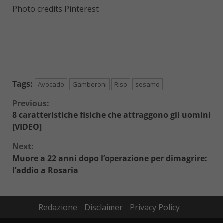
Photo credits Pinterest
Tags:
Avocado
Gamberoni
Riso
sesamo
Continue
Previous:
8 caratteristiche fisiche che attraggono gli uomini
Reading
[VIDEO]
Next:
Muore a 22 anni dopo l’operazione per dimagrire:
l’addio a Rosaria
Redazione
Disclaimer
Privacy Policy