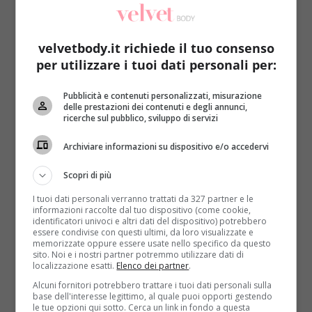
1 avocado
100 g di semi di sesamo
velvetbody.it richiede il tuo consenso
q.b. di olio extravergine d’oliva
per utilizzare i tuoi dati personali per:
Cuocere i gamberoni al vapore
per 10 minuti,
sgusciarli lasciando da parte le teste (serviranno alla
Pubblicità e contenuti personalizzati, misurazione
delle prestazioni dei contenuti e degli annunci,
fine per la presentazione del piatto). Condire con
ricerche sul pubblico, sviluppo di servizi
sale, pepe e un filo d’olio. Il secondo elemento da
curare sono i
cubotti di riso: bisogna cuocerlo per
Archiviare informazioni su dispositivo e/o accedervi
assorbimento
, mettendo il doppio di acqua rispetto
Scopri di più
alla quantità di materia prima e procedendo poi a
fuoco medio per 12 minuti fino a quando l’acqua non
I tuoi dati personali verranno trattati da 327 partner e le
informazioni raccolte dal tuo dispositivo (come cookie,
si sarà assorbita. Una volta raffreddato il riso,
identificatori univoci e altri dati del dispositivo) potrebbero
inserirlo in un coppa pasta quadrato di piccole
essere condivise con questi ultimi, da loro visualizzate e
memorizzate oppure essere usate nello specifico da questo
dimensioni. Si otterranno così i cubotti, che
sito. Noi e i nostri partner potremmo utilizzare dati di
andranno passati nel sesamo precedentemente
localizzazione esatti.
Elenco dei partner
.
tostato in una padella antiaderente
.
Alcuni fornitori potrebbero trattare i tuoi dati personali sulla
base dell'interesse legittimo, al quale puoi opporti gestendo
Prendere
un avocado piuttosto maturo
, togliere la
le tue opzioni qui sotto. Cerca un link in fondo a questa