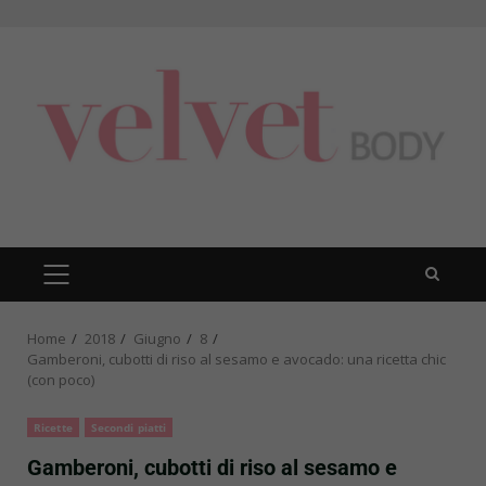
Skip
to
content
PRIMARY
MENU
Home
2018
Giugno
8
Gamberoni, cubotti di riso al sesamo e avocado: una ricetta chic
(con poco)
Ricette
Secondi piatti
Gamberoni, cubotti di riso al sesamo e