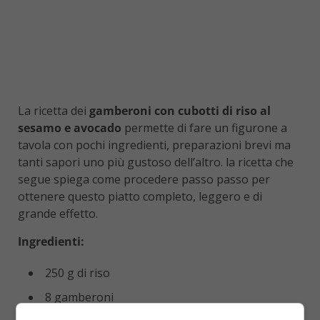
La ricetta dei
gamberoni con cubotti di riso al
sesamo e avocado
permette di fare un figurone a
tavola con pochi ingredienti, preparazioni brevi ma
tanti sapori uno più gustoso dell’altro. la ricetta che
segue spiega come procedere passo passo per
ottenere questo piatto completo, leggero e di
grande effetto.
Ingredienti:
250 g di riso
8 gamberoni