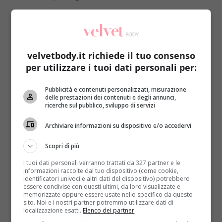
The, caffè, tisane e bevande rigorosamente
amare sono sempre consentite
. Per il resto il
regime alimentare è piuttosto limitato e proprio per
questo motivo non va protratto per più di 2 giorni.
velvetbody.it richiede il tuo consenso
Come ogni dieta on-line, prima di cominciare la body
per utilizzare i tuoi dati personali per:
reset
si consiglia di chiedere il parere del proprio
medico
. Divieto assoluto invece per le persone
Pubblicità e contenuti personalizzati, misurazione
affette da particolari patologie (quali ipertensione e
delle prestazioni dei contenuti e degli annunci,
ricerche sul pubblico, sviluppo di servizi
diabete) o le donne incinte. A seguire tutte le
indicazioni e
il menù da seguire
secondo la dieta
Archiviare informazioni su dispositivo e/o accedervi
reset:
Scopri di più
Colazione:
1 frullato con 200 ml di latte
I tuoi dati personali verranno trattati da 327 partner e le
scremato (o di riso o di soia light), con 130 g di
informazioni raccolte dal tuo dispositivo (come cookie,
mirtilli o frutti rossi, 1 cucchiaino di burro di
identificatori univoci e altri dati del dispositivo) potrebbero
essere condivise con questi ultimi, da loro visualizzate e
arachidi (o 1 cucchiaino di semi di lino), una
memorizzate oppure essere usate nello specifico da questo
spolverata di cacao amaro, dolcificante a piacere e,
sito. Noi e i nostri partner potremmo utilizzare dati di
localizzazione esatti.
Elenco dei partner
.
se si desidera, qualche cubetto di ghiaccio.