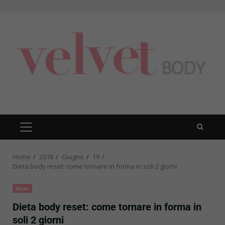
Skip
to
content
PRIMARY
MENU
Home
2018
Giugno
19
Dieta body reset: come tornare in forma in soli 2 giorni
Diete
Dieta body reset: come tornare in forma in
soli 2 giorni