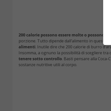
200 calorie possono essere molte o possono es
porzione. Tutto dipende dall’alimento in question
alimenti
. Inutile dire che 200 calorie di burro 
Insomma, a ognuno la possibilità di scegliere tra q
tenere sotto controllo
. Basti pensare alla Coca-
sostanze nutritive utili al corpo.