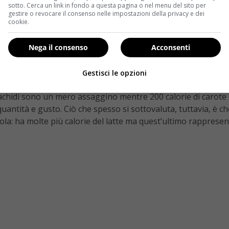
sotto. Cerca un link in fondo a questa pagina o nel menu del sito per
gestire o revocare il consenso nelle impostazioni della privacy e dei
cookie.
Nega il consenso
Acconsenti
sere poche
. O meglio, possono essere assunte consumando 
Gestisci le opzioni
e e dall’apporto calorico per grammo. Il video in apertura m
d’arachidi sono un mero assaggino mentre 200 calorie di carot
uantità e gusto. Ciò che spesso si sottovaluta, tuttavia, è c
Cola: ha molte più calorie del latte ma quest’ultimo rapprese