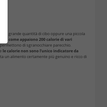
una grande quantità di cibo oppure una piccola
ostra
come appaiono 200 calorie di vari
e permettono di sgranocchiare parecchio.
he
le calorie non sono l’unico indicatore da
nta un alimento certamente più genuino e ricco di