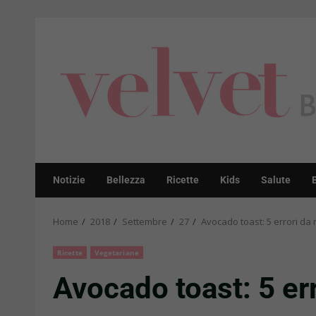
Skip
to
content
Notizie
Bellezza
Ricette
Kids
Salute
Home
2018
Settembre
27
Avocado toast: 5 errori da
Ricette
Vegetariane
Avocado toast: 5 er