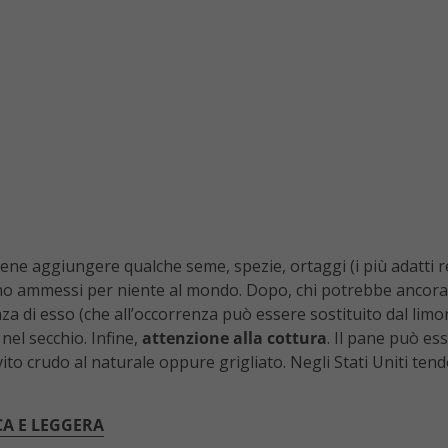
bene aggiungere qualche seme, spezie, ortaggi (i più adatti 
sono ammessi per niente al mondo. Dopo, chi potrebbe ancor
nza di esso (che all’occorrenza può essere sostituito dal limo
nel secchio. Infine,
attenzione alla cottura
. Il pane può e
to crudo al naturale oppure grigliato. Negli Stati Uniti tend
CA E LEGGERA