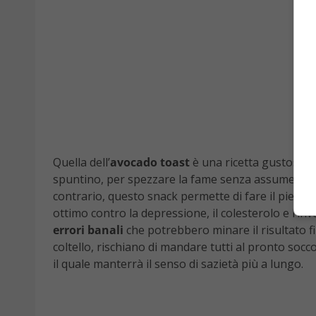
Quella dell’
avocado toast
è una ricetta gustosa, 
spuntino, per spezzare la fame senza assumere tro
contrario, questo snack permette di fare il pieno d
ottimo contro la depressione, il colesterolo e l’in
errori banali
che potrebbero minare il risultato fi
coltello, rischiano di mandare tutti al pronto socc
il quale manterrà il senso di sazietà più a lungo.