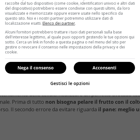
raccolte dal tuo dispositivo (come cookie, identificatori univoci e altri dati
del dispositivo) potrebbero essere condivise con questi ultimi, da loro
visualizzate e memorizzate oppure essere usate nello specifico da
questo sito. Noi e i nostri partner potremmo utilizzare dati di
localizzazione esatti.
Elenco dei partner
.
Alcuni fornitori potrebbero trattare i tuoi dati personali sulla base
dell'interesse legittimo, al quale puoi opporti gestendo le tue opzioni qui
sotto. Cerca un link in fondo a questa pagina o nel menu del sito per
gestire o revocare il consenso nelle impostazioni della privacy e dei
cookie.
Nega il consenso
Acconsenti
adatta ad ogn stagione e soprattutto sana. Per questo vale
ppo calorie (anche se un avocado ne contiene circa 300, qui
Gestisci le opzioni
i antiossidanti, vitamina A, D, E, K e di tutte quelle appart
vecchiamento delle cellule. Realizzare un perfetto avocado to
nale. Prima di tutto
non bisogna pelare il frutto con il colt
orso. Il secondo errore da evitare riguarda
il pane: meglio 