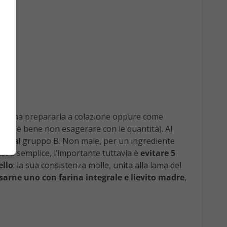
 la pena prepararla a colazione oppure come
ndi è bene non esagerare con le quantità). Al
enenti al gruppo B. Non male, per un ingrediente
ast è semplice, l’importante tuttavia è
evitare 5
ello
: la sua consistenza molle, unita alla lama del
usarne uno con farina integrale e lievito madre
,