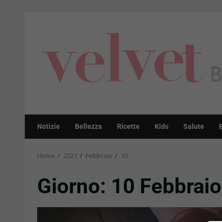
Skip
to
content
Notizie
Bellezza
Ricette
Kids
Salute
Home
2021
Febbraio
10
Giorno:
10 Febbrai