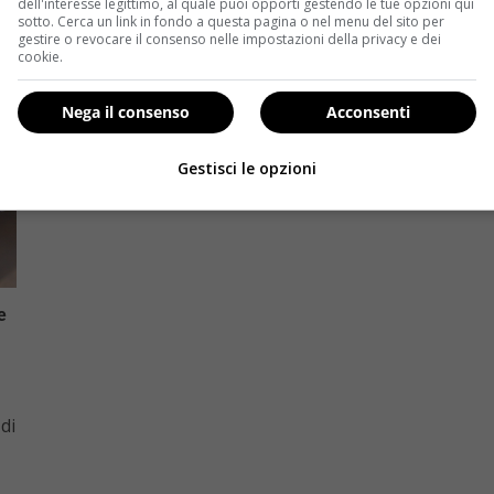
dell'interesse legittimo, al quale puoi opporti gestendo le tue opzioni qui
sotto. Cerca un link in fondo a questa pagina o nel menu del sito per
gestire o revocare il consenso nelle impostazioni della privacy e dei
cookie.
Nega il consenso
Acconsenti
Gestisci le opzioni
e
di