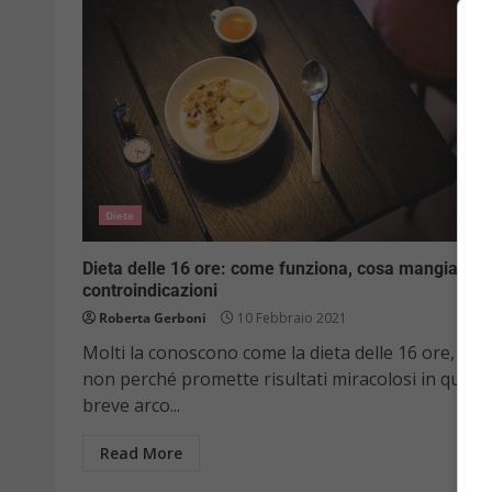
Diete
Dieta delle 16 ore: come funziona, cosa mangiare e
controindicazioni
Roberta Gerboni
10 Febbraio 2021
Molti la conoscono come la dieta delle 16 ore, ma
non perché promette risultati miracolosi in quest
breve arco...
Read More