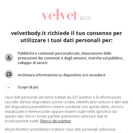
velvetbody.it richiede il tuo consenso per
utilizzare i tuoi dati personali per:
Pubblicità e contenuti personalizzati, misurazione delle
prestazioni dei contenuti e degli annunci, ricerche sul pubblico,
Primo Piano
Salute
sviluppo di servizi
Piano di vaccinazione covid per gli over 80: modalità,
An
Archiviare informazioni su dispositivo e/o accedervi
calendario e informazioni regione per regione
ri
Roberta Gerboni
10 Febbraio 2021
Scopri di più
Avviata la fase di vaccinazione degli over 80, una
A
I tuoi dati personali verranno trattati da 327 partner e le informazioni
o
tappa importante nella cosiddetta fase I del
vi
raccolte dal tuo dispositivo (come cookie, identificatori univoci e altri dati
del dispositivo) potrebbero essere condivise con questi ultimi, da loro
processo...
fa
visualizzate e memorizzate oppure essere usate nello specifico da
questo sito. Noi e i nostri partner potremmo utilizzare dati di
localizzazione esatti.
Elenco dei partner
.
Read More
Alcuni fornitori potrebbero trattare i tuoi dati personali sulla base