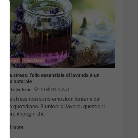
Benessere
Primo Piano
sia e stress: l’olio essenziale di lavanda è un
medio naturale
Roberta Gerboni
10 Febbraio 2021
nsia e stress non sono emozioni lontane dal
ssuto quotidiano. Riunioni di lavoro, questioni
miliari, impegni che...
Read More