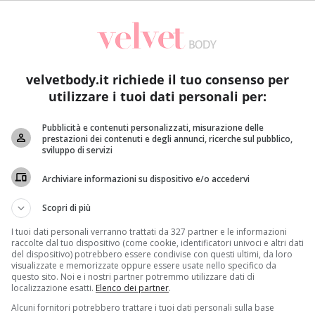
velvetbody.it richiede il tuo consenso per
utilizzare i tuoi dati personali per:
Pubblicità e contenuti personalizzati, misurazione delle
prestazioni dei contenuti e degli annunci, ricerche sul pubblico,
sviluppo di servizi
Dieta Metabolica
Archiviare informazioni su dispositivo e/o accedervi
a
Velocizzare il metabolismo è possibile: consigli alla
D
Scopri di più
portata di tutti
I tuoi dati personali verranno trattati da 327 partner e le informazioni
Redazione
26 Agosto 2015
raccolte dal tuo dispositivo (come cookie, identificatori univoci e altri dati
L
del dispositivo) potrebbero essere condivise con questi ultimi, da loro
Il metabolismo è una componente fondamentale
pi
visualizzate e memorizzate oppure essere usate nello specifico da
..
della vita perché influisce sul modo in cui il corpo
questo sito. Noi e i nostri partner potremmo utilizzare dati di
localizzazione esatti.
Elenco dei partner
.
assimila...
Alcuni fornitori potrebbero trattare i tuoi dati personali sulla base