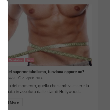
Dieta Metabolica
Diete
ieta del supermetabolismo, funziona oppure no?
Redazione
23 Aprile 2014
a dieta del momento, quella che sembra essere la
ù amata in assoluto dalle star di Hollywood...
Read More