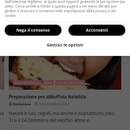
dell'interesse legittimo, al quale puoi opporti gestendo le tue opzioni qui
Read More
sotto. Cerca un link in fondo a questa pagina o nel menu del sito per
gestire o revocare il consenso nelle impostazioni della privacy e dei
cookie.
Nega il consenso
Acconsenti
Gestisci le opzioni
Dieta Metabolica
Diete
Esercizi all'aperto
Preparazione pre abbuffata Natalizia
Redazione
16 Dicembre 2012
ta
Natale è luci, regali, ma anche e soprattutto cibo.
.
Tra il 24 Dicembre del vecchio anno e...