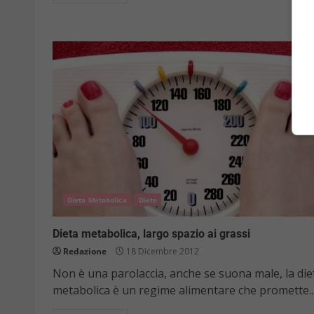
Dieta Metabolica
Diete
Dieta metabolica, largo spazio ai grassi
Redazione
18 Dicembre 2012
Non è una parolaccia, anche se suona male, la die
metabolica è un regime alimentare che promette..