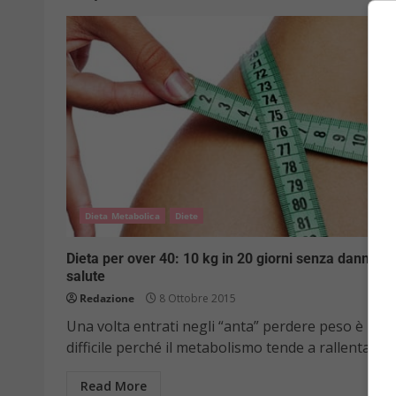
Dieta Metabolica
Diete
Dieta per over 40: 10 kg in 20 giorni senza danni all
salute
Redazione
8 Ottobre 2015
Una volta entrati negli “anta” perdere peso è più
difficile perché il metabolismo tende a rallentare, il.
Read More