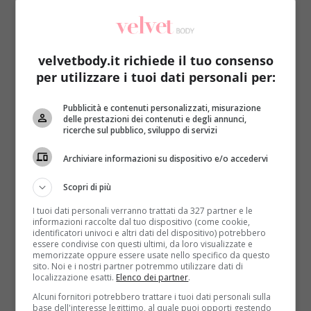
velvetbody.it richiede il tuo consenso
per utilizzare i tuoi dati personali per:
Benessere
Primo Piano
Pubblicità e contenuti personalizzati, misurazione
delle prestazioni dei contenuti e degli annunci,
ricerche sul pubblico, sviluppo di servizi
Vi hanno detto di bere acqua e limone al
mattino? Ecco perché fa bene
Archiviare informazioni su dispositivo e/o accedervi
Roberta Gerboni
3 Febbraio 2021
Scopri di più
Quante volte avete sentito dire che bere un bicchiere
I tuoi dati personali verranno trattati da 327 partner e le
di acqua e limone al mattino fa bene? Su questa...
informazioni raccolte dal tuo dispositivo (come cookie,
identificatori univoci e altri dati del dispositivo) potrebbero
Read More
essere condivise con questi ultimi, da loro visualizzate e
memorizzate oppure essere usate nello specifico da questo
sito. Noi e i nostri partner potremmo utilizzare dati di
localizzazione esatti.
Elenco dei partner
.
Alcuni fornitori potrebbero trattare i tuoi dati personali sulla
base dell'interesse legittimo, al quale puoi opporti gestendo