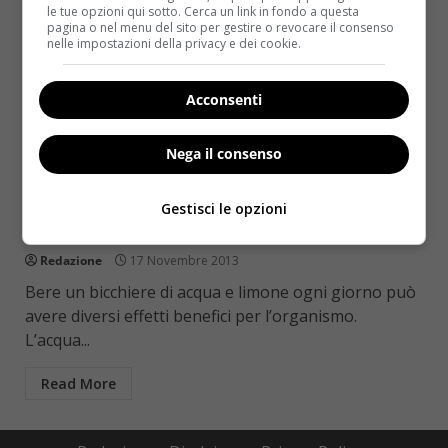
le tue opzioni qui sotto. Cerca un link in fondo a questa
pagina o nel menu del sito per gestire o revocare il consenso
nelle impostazioni della privacy e dei cookie.
Acconsenti
Nega il consenso
Salute
Acqua e limone, i benefici per la pelle e la
Gestisci le opzioni
digestione
Redazione
17 Novembre 2013
Bere un bicchiere di acqua e limone ogni giorno può
avere diversi effetti benefici per l’organismo.
L’acqua...
Read More