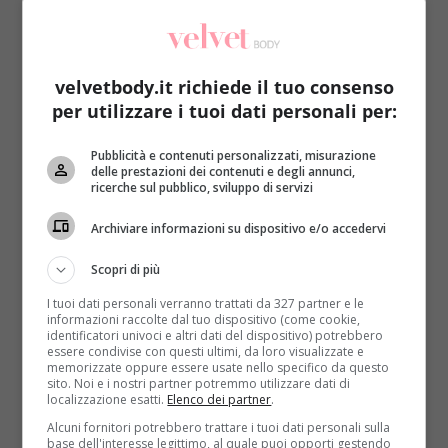
velvetbody.it richiede il tuo consenso
per utilizzare i tuoi dati personali per:
Esercizi in palestra
Fitness
Pubblicità e contenuti personalizzati, misurazione
delle prestazioni dei contenuti e degli annunci,
ricerche sul pubblico, sviluppo di servizi
Aeroboxe: dimagrire e tonificare gambe e
glutei entro l’estate
Archiviare informazioni su dispositivo e/o accedervi
Redazione
8 Aprile 2014
Scopri di più
“Riuscirò a dimagrire in fretta tonificando gambe e
I tuoi dati personali verranno trattati da 327 partner e le
glutei entro l’estate?” È forse questa la domanda
informazioni raccolte dal tuo dispositivo (come cookie,
più...
identificatori univoci e altri dati del dispositivo) potrebbero
essere condivise con questi ultimi, da loro visualizzate e
memorizzate oppure essere usate nello specifico da questo
Read More
sito. Noi e i nostri partner potremmo utilizzare dati di
localizzazione esatti.
Elenco dei partner
.
Alcuni fornitori potrebbero trattare i tuoi dati personali sulla
base dell'interesse legittimo, al quale puoi opporti gestendo