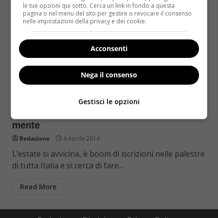
le tue opzioni qui sotto. Cerca un link in fondo a questa
pagina o nel menu del sito per gestire o revocare il consenso
nelle impostazioni della privacy e dei cookie.
Acconsenti
Nega il consenso
Esercizi in palestra
Fitness
Gestisci le opzioni
Il cardiofitness fa bene al cuore e anche alla
mente
Redazione
4 Aprile 2014
L’estate si avvicina, è boom di iscrizioni nelle palestre
di tutta Italia e si cerca di fare...
Read More