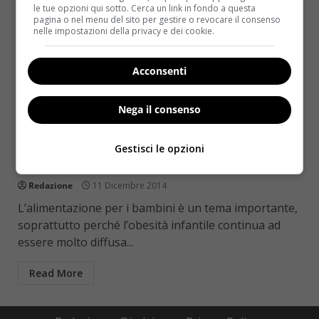
le tue opzioni qui sotto. Cerca un link in fondo a questa
pagina o nel menu del sito per gestire o revocare il consenso
nelle impostazioni della privacy e dei cookie.
Acconsenti
Nega il consenso
Interviste
Annamaria Acquaviva: “I bambini obesi e le
Gestisci le opzioni
responsabilità dei genitori”
Redazione
11 Dicembre 2014
L’alimentazione per i bambini è un tema importante,
soprattutto perché l’obesità infantile continua ad
essere molto diffusa...
Read More