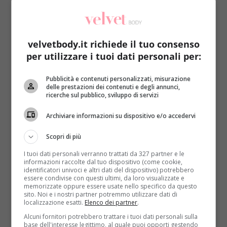
velvetbody.it richiede il tuo consenso
per utilizzare i tuoi dati personali per:
Interviste
Pubblicità e contenuti personalizzati, misurazione
delle prestazioni dei contenuti e degli annunci,
ricerche sul pubblico, sviluppo di servizi
Linea a prova di panettone. Come
sopravvivere a pranzi e cenoni delle feste
Archiviare informazioni su dispositivo e/o accedervi
Redazione
24 Dicembre 2014
Scopri di più
Il Natale è ormai arrivato e molto probabilmente, nei
I tuoi dati personali verranno trattati da 327 partner e le
prossimi giorni, arriveranno anche i chili di troppo....
informazioni raccolte dal tuo dispositivo (come cookie,
identificatori univoci e altri dati del dispositivo) potrebbero
Read More
essere condivise con questi ultimi, da loro visualizzate e
memorizzate oppure essere usate nello specifico da questo
sito. Noi e i nostri partner potremmo utilizzare dati di
localizzazione esatti.
Elenco dei partner
.
Alcuni fornitori potrebbero trattare i tuoi dati personali sulla
base dell'interesse legittimo, al quale puoi opporti gestendo