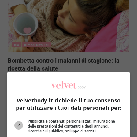
Bio
Rimedi Naturali
Bombetta contro i malanni di stagione: la
ricetta della salute
Raffaella Mazzei
23 Novembre 2018
Bombetta contro i malanni di stagione: una
soluzione naturale ed efficace che aiuta a stare
velvetbody.it richiede il tuo consenso
subito meglio....
per utilizzare i tuoi dati personali per:
Read More
Pubblicità e contenuti personalizzati, misurazione
delle prestazioni dei contenuti e degli annunci,
ricerche sul pubblico, sviluppo di servizi