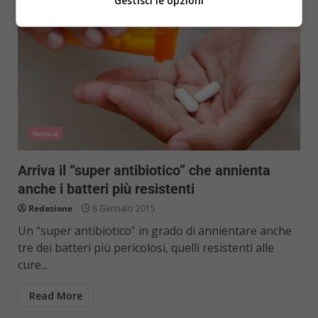
Gestisci le opzioni
Notizie
Arriva il “super antibiotico” che annienta
anche i batteri più resistenti
Redazione
8 Gennaio 2015
Un “super antibiotico” in grado di annientare anche
tre dei batteri più pericolosi, quelli resistenti alle
cure...
Read More