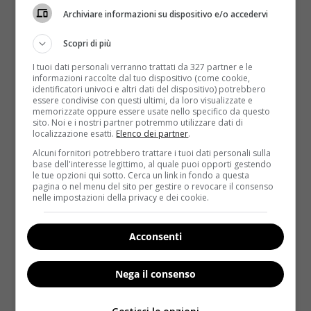
Archiviare informazioni su dispositivo e/o accedervi
Scopri di più
I tuoi dati personali verranno trattati da 327 partner e le
informazioni raccolte dal tuo dispositivo (come cookie,
identificatori univoci e altri dati del dispositivo) potrebbero
essere condivise con questi ultimi, da loro visualizzate e
memorizzate oppure essere usate nello specifico da questo
sito. Noi e i nostri partner potremmo utilizzare dati di
Salute
localizzazione esatti.
Elenco dei partner
.
Alcuni fornitori potrebbero trattare i tuoi dati personali sulla
Influenza 2018-2019: come sarà, consigli
base dell'interesse legittimo, al quale puoi opporti gestendo
le tue opzioni qui sotto. Cerca un link in fondo a questa
per non ammalarsi
pagina o nel menu del sito per gestire o revocare il consenso
nelle impostazioni della privacy e dei cookie.
Raffaella Mazzei
27 Settembre 2018
L’influenza 2018-2019 è il primo pensiero a toccare
gli italiani non appena l’autunno fa la sua comparsa...
Acconsenti
Read More
Nega il consenso