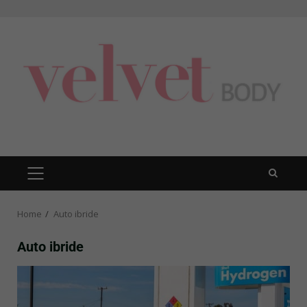
Skip
to
content
PRIMARY
MENU
Home
Auto ibride
Auto ibride