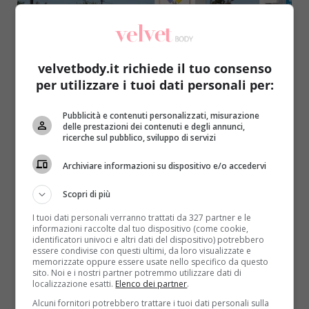
velvetbody.it richiede il tuo consenso
per utilizzare i tuoi dati personali per:
Salute
Pubblicità e contenuti personalizzati, misurazione
delle prestazioni dei contenuti e degli annunci,
Le auto del futuro sono a idrogeno: Toyota
ricerche sul pubblico, sviluppo di servizi
porta avanti la “rivoluzione” green
Archiviare informazioni su dispositivo e/o accedervi
Redazione
29 Settembre 2015
L’auto? Deve essere sempre più green. Parola di
Scopri di più
Toyota, la celebre casa automobilistica giapponese
I tuoi dati personali verranno trattati da 327 partner e le
all’avanguardia nella tecnologia...
informazioni raccolte dal tuo dispositivo (come cookie,
identificatori univoci e altri dati del dispositivo) potrebbero
essere condivise con questi ultimi, da loro visualizzate e
Read More
memorizzate oppure essere usate nello specifico da questo
sito. Noi e i nostri partner potremmo utilizzare dati di
localizzazione esatti.
Elenco dei partner
.
Alcuni fornitori potrebbero trattare i tuoi dati personali sulla