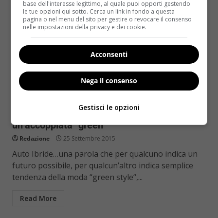
base dell'interesse legittimo, al quale puoi opporti gestendo
le tue opzioni qui sotto. Cerca un link in fondo a questa
pagina o nel menu del sito per gestire o revocare il consenso
nelle impostazioni della privacy e dei cookie.
Acconsenti
Nega il consenso
Notizie
Gestisci le opzioni
Auto ibride e esenzione del bollo:
un’accoppiata “green”
Redazione
25 Settembre 2015
Auto Ibride…una parola che per qualcuno indica un
futuro possibile, per qualcun’altro indica semplice
tendenza della moda “green style“,...
Read More