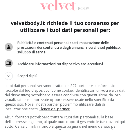
liere un’auto ibrida nel momento in cui si decide di cambiare
ndiscutibili vantaggi
offerti dai modelli con
doppio motor
di viaggiare su strada
senza la preoccupazione delle emiss
velvetbody.it richiede il tuo consenso per
ione ai
costi di gestione
che risultano essere particolarment
utilizzare i tuoi dati personali per:
’esenzione del bollo, il libero accesso alle zone ZTL e il parc
 cospicui e degni di nota
. Ovviamente, in quanto tassa regi
Pubblicità e contenuti personalizzati, misurazione delle
prestazioni dei contenuti e degli annunci, ricerche sul pubblico,
sviluppo di servizi
itazioni basti pensare che nel
Lazio
, l’acquisto di un modell
nte un
risparmio sul bollo di quasi 500 euro in 3 anni
(peri
Archiviare informazioni su dispositivo e/o accedervi
dotta e il parcheggio gratuito sulle strisce blu.
Scopri di più
di sponsorizzare l’acquisto di veicoli “
green
“
. Ci sono regi
I tuoi dati personali verranno trattati da 327 partner e le informazioni
ne totale
dal bollo auto dall’immatricolazione. Altre regioni
raccolte dal tuo dispositivo (come cookie, identificatori univoci e altri dati
hanno previsti
3
e il
Molise 2
.
del dispositivo) potrebbero essere condivise con questi ultimi, da loro
visualizzate e memorizzate oppure essere usate nello specifico da
questo sito. Noi e i nostri partner potremmo utilizzare dati di
etture standard benzina e diesel, si rivelano più convenienti
localizzazione esatti.
Elenco dei partner
.
 sulla riduzione dei costi concorrono anche le
scarse occasio
Alcuni fornitori potrebbero trattare i tuoi dati personali sulla base
tta di importanti vantaggi che sembrano attirare progressiv
dell'interesse legittimo, al quale puoi opporti gestendo le tue opzioni qui
onisti e aziende.
sotto. Cerca un link in fondo a questa pagina o nel menu del sito per