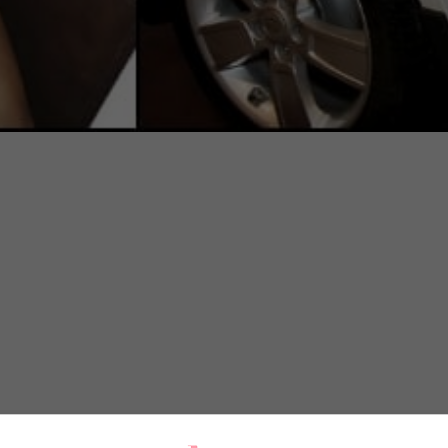
 futuro possibile, per qualcun’altro indica semplice tenden