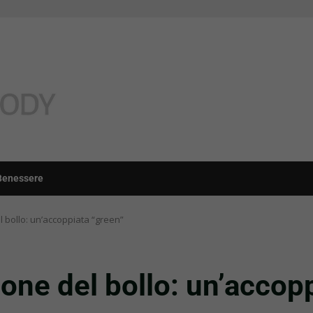
Benessere
l bollo: un’accoppiata “green”
ione del bollo: un’accop