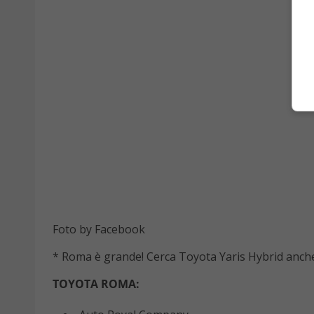
Foto by Facebook
* Roma è grande! Cerca Toyota Yaris Hybrid anche 
TOYOTA ROMA: