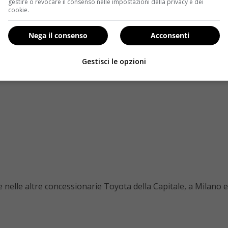
gestire o revocare il consenso nelle impostazioni della privacy e dei
cookie.
Nega il consenso
Acconsenti
Gestisci le opzioni
nelle altre concessionarie Toyota della Capitale, a Milano e