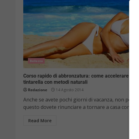
Bellezza
Corso rapido di abbronzatura: come accelerare la
tintarella con metodi naturali
Redazione
14 Agosto 2014
Anche se avete pochi giorni di vacanza, non per
questo dovete rinunciare a tornare a casa con...
Read More