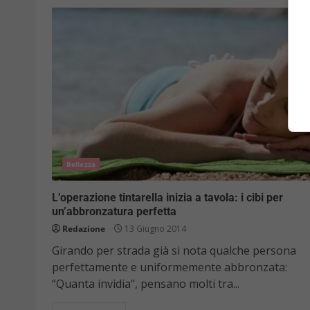
Bellezza
L’operazione tintarella inizia a tavola: i cibi per
un’abbronzatura perfetta
Redazione
13 Giugno 2014
Girando per strada già si nota qualche persona
perfettamente e uniformemente abbronzata:
“Quanta invidia“, pensano molti tra...