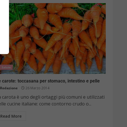
Salute
 carote: toccasana per stomaco, intestino e pelle
Redazione
26 Marzo 2014
 carota è uno degli ortaggi più comuni e utilizzati
lle cucine italiane: come contorno crudo o...
Read More