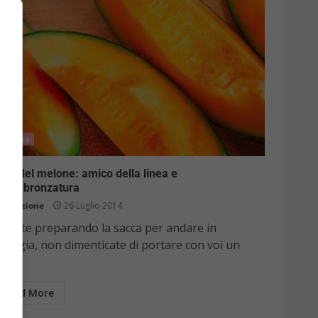
Notizie
eta del melone: amico della linea e
ll’abbronzatura
Redazione
26 Luglio 2014
e state preparando la sacca per andare in
iaggia, non dimenticate di portare con voi un
l...
Read More