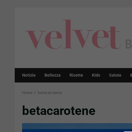
Skip
to
content
Notizie
Bellezza
Ricette
Kids
Salute
Home
betacarotene
betacarotene