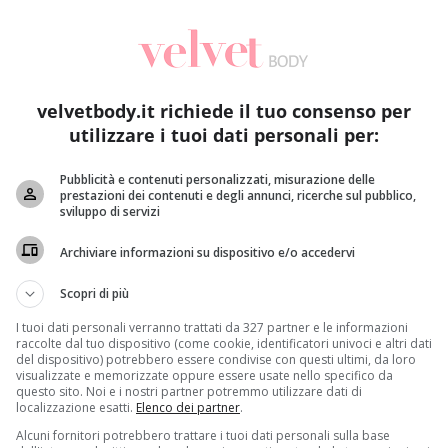
velvetbody.it richiede il tuo consenso per
utilizzare i tuoi dati personali per:
Pubblicità e contenuti personalizzati, misurazione delle
prestazioni dei contenuti e degli annunci, ricerche sul pubblico,
Bellezza
sviluppo di servizi
Dieta per capelli lunghi: cosa mangiare per farli
Di
Archiviare informazioni su dispositivo e/o accedervi
crescere più in fretta
de
Redazione
3 Agosto 2014
Scopri di più
Se vi sembra che i vostri capelli crescano troppo
S
I tuoi dati personali verranno trattati da 327 partner e le informazioni
lentamente e o se siete alla ricerca di...
sp
raccolte dal tuo dispositivo (come cookie, identificatori univoci e altri dati
del dispositivo) potrebbero essere condivise con questi ultimi, da loro
be
visualizzate e memorizzate oppure essere usate nello specifico da
Read More
questo sito. Noi e i nostri partner potremmo utilizzare dati di
localizzazione esatti.
Elenco dei partner
.
Alcuni fornitori potrebbero trattare i tuoi dati personali sulla base