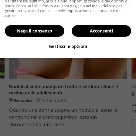
dell'interesse legittimo, al quale puoi opporti gestendo le tue opzioni qui
sotto. Cerca un link in fondo a questa pagina o nel menu del sito per
gestire o revocare il consenso nelle impostazioni della privacy e dei
cookie.
Nega il consenso
Acconsenti
Gestisci le opzioni
Notizie
Noduli al seno: mangiare frutta e verdura riduce il
Le
rischio nelle adolescenti
Redazione
10 Aprile 2014
La
Quando una donna scopre un nodulo al seno le
ne
vengono mille preoccupazioni: sarà un
fibroadenoma, una ciste...