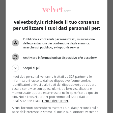
velvetbody.it richiede il tuo consenso
per utilizzare i tuoi dati personali per:
Diete
Pubblicità e contenuti personalizzati, misurazione
delle prestazioni dei contenuti e degli annunci,
ricerche sul pubblico, sviluppo di servizi
La dieta contro il cancro consigliata da
Veronesi
Archiviare informazioni su dispositivo e/o accedervi
Redazione
14 Novembre 2016
Scopri di più
Esiste una precisa relazione tra dieta e cancro. La
I tuoi dati personali verranno trattati da 327 partner e le
dieta anticancro è composta da un regime sano...
informazioni raccolte dal tuo dispositivo (come cookie,
identificatori univoci e altri dati del dispositivo) potrebbero
Read More
essere condivise con questi ultimi, da loro visualizzate e
memorizzate oppure essere usate nello specifico da questo
sito. Noi e i nostri partner potremmo utilizzare dati di
localizzazione esatti.
Elenco dei partner
.
Alcuni fornitori potrebbero trattare i tuoi dati personali sulla
base dell'interesse legittimo, al quale puoi opporti gestendo