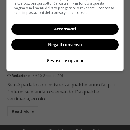
le tue opzioni qui sotto. Cerca un link in fondo a questa
pagina o nel menu del sito per gestire o revocare il consenso
nelle impostazioni della privacy e dei cookie.
Acconsenti
Nega il consenso
Notizie
Mr Seto e la bevanda miracolosa contro il
Gestisci le opzioni
cancro: funziona davvero?
Redazione
10 Gennaio 2014
Se n’è parlato con insistenza qualche anno fa, poi
l’interesse è andato scemando. Da qualche
settimana, eccolo...
Read More