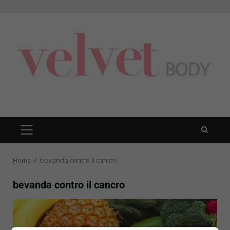
Skip
to
content
PRIMARY
MENU
Home
bevanda contro il cancro
bevanda contro il cancro